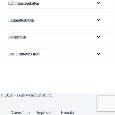
Schirm­her­ren­bit­ten
Fest­mut­ter­bit­ten
Paten­bit­ten
Das Grün­dungs­fest
© 2026 - Feuerwehr Schierling
Daten­schutz
Impres­sum
Kon­takt