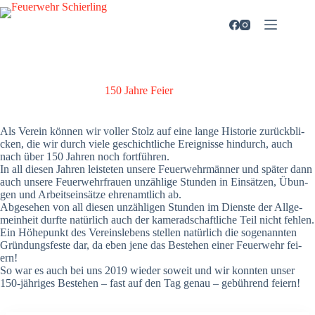
Zum
Inhalt
springen
150 Jah­re Fei­er
Als Ver­ein kön­nen wir vol­ler Stolz auf eine lan­ge His­to­rie zurück­bli­
cken, die wir durch vie­le geschicht­li­che Ereig­nis­se hin­durch, auch
nach über 150 Jah­ren noch fort­füh­ren.
In all die­sen Jah­ren leis­te­ten unse­re Feu­er­wehr­män­ner und spä­ter dann
auch unse­re Feu­er­wehr­frau­en unzäh­li­ge Stun­den in Ein­sät­zen, Übun­
gen und Arbeits­ein­sät­ze ehren­amt­lich ab.
Abge­se­hen von all die­sen unzäh­li­gen Stun­den im Diens­te der All­ge­
mein­heit durf­te natür­lich auch der kame­rad­schaft­li­che Teil nicht feh­len.
Ein Höhe­punkt des Ver­eins­le­bens stel­len natür­lich die soge­nann­ten
Grün­dungs­fes­te dar, da eben jene das Bestehen einer Feu­er­wehr fei­
ern!
So war es auch bei uns 2019 wie­der soweit und wir konn­ten unser
150-jäh­ri­ges Bestehen – fast auf den Tag genau – gebüh­rend fei­ern!