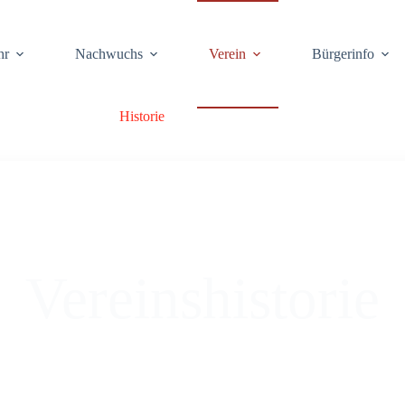
hr
Nach­wuchs
Ver­ein
Bür­ger­info
His­to­rie
Ver­eins­his­to­rie