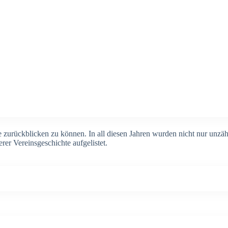
zurück­bli­cken zu kön­nen. In all die­sen Jah­ren wur­den nicht nur unzäh­li­g
 Ver­eins­ge­schich­te auf­ge­lis­tet.