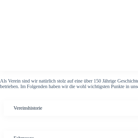
Als Ver­ein sind wir natür­lich stolz auf eine über 150 Jäh­ri­ge Geschich­te 
betrie­ben. Im Fol­gen­den haben wir die wohl wich­tigs­ten Punk­te in unse­rer
Ver­eins­his­to­rie