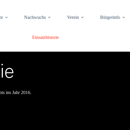
hr
Nach­wuchs
Ver­ein
Bür­ger­info
Ein­satz­his­to­rie
rie
 bis ins Jahr 2016.