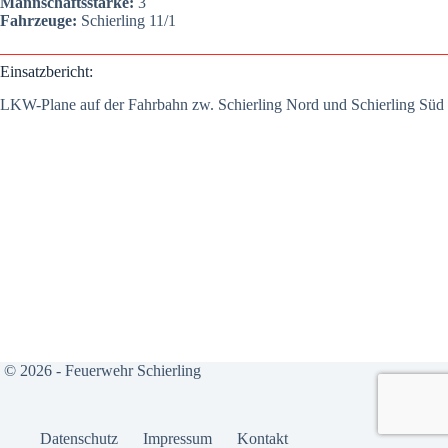
Mann­schafts­stär­ke:
3
Fahr­zeu­ge:
Schier­ling 11/1
Ein­satz­be­richt:
LKW-Pla­ne auf der Fahr­bahn zw. Schier­ling Nord und Schier­ling Süd
© 2026 - Feuerwehr Schierling
Daten­schutz
Impres­sum
Kon­takt