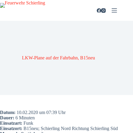
Zum
Inhalt
springen
LKW-Pla­ne auf der Fahr­bahn, B15neu
Datum:
10.02.2020 um 07:39 Uhr
Dau­er:
6 Minu­ten
Ein­satz­art:
Funk
Ein­satz­ort:
B15neu; Schier­ling Nord Rich­tung Schier­ling Süd