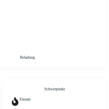
Bela­dung
Schwer­punkt
Ein­satz