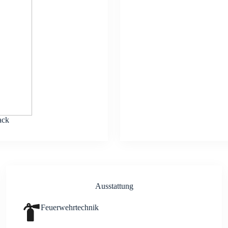
ack
Aus­stat­tung
Feu­er­wehr­tech­nik