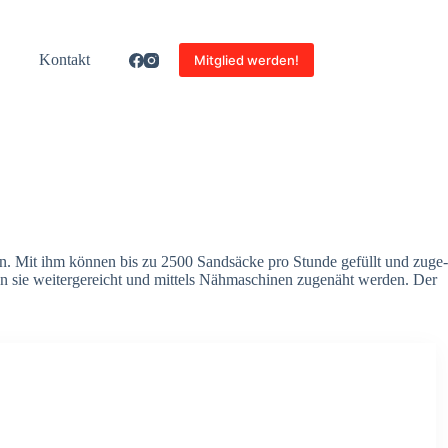
Kon­takt
Mitglied werden!
­cken. Mit ihm kön­nen bis zu 2500 Sand­sä­cke pro Stun­de gefüllt und zuge­
sie wei­ter­ge­reicht und mit­tels Näh­ma­schi­nen zuge­näht wer­den. Der