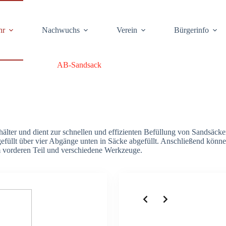
hr
Nach­wuchs
Ver­ein
Bür­ger­info
AB-Sand­sack
­häl­ter und dient zur schnel­len und effi­zi­en­ten Befül­lung von Sand­sä
­füllt über vier Abgän­ge unten in Säcke abge­füllt. Anschlie­ßend kön­nen 
 vor­de­ren Teil und ver­schie­de­ne Werk­zeu­ge.