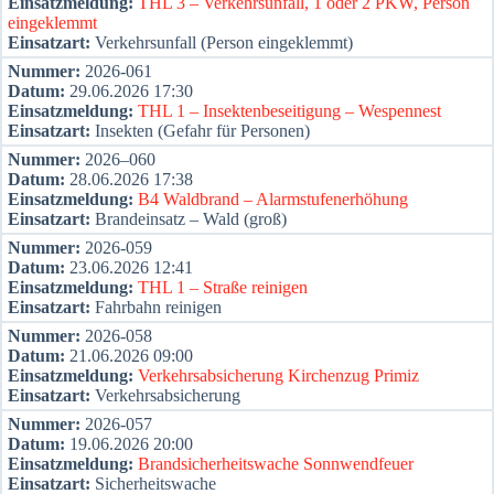
Ein­satz­mel­dung:
THL 3 – Ver­kehrs­un­fall, 1 oder 2 PKW, Per­son
ein­ge­klemmt
Ein­satz­art:
Ver­kehrs­un­fall (Per­son ein­ge­klemmt)
Num­mer:
2026-061
Datum:
29.06.2026 17:30
Ein­satz­mel­dung:
THL 1 – Insek­ten­be­sei­ti­gung – Wes­pen­nest
Ein­satz­art:
Insek­ten (Gefahr für Per­so­nen)
Num­mer:
2026–060
Datum:
28.06.2026 17:38
Ein­satz­mel­dung:
B4 Wald­brand – Alarm­stu­fen­er­hö­hung
Ein­satz­art:
Brand­ein­satz – Wald (groß)
Num­mer:
2026-059
Datum:
23.06.2026 12:41
Ein­satz­mel­dung:
THL 1 – Stra­ße rei­ni­gen
Ein­satz­art:
Fahr­bahn rei­ni­gen
Num­mer:
2026-058
Datum:
21.06.2026 09:00
Ein­satz­mel­dung:
Ver­kehrs­ab­si­che­rung Kir­chen­zug Pri­miz
Ein­satz­art:
Ver­kehrs­ab­si­che­rung
Num­mer:
2026-057
Datum:
19.06.2026 20:00
Ein­satz­mel­dung:
Brand­si­cher­heits­wa­che Sonn­wend­feu­er
Ein­satz­art:
Sicher­heits­wa­che