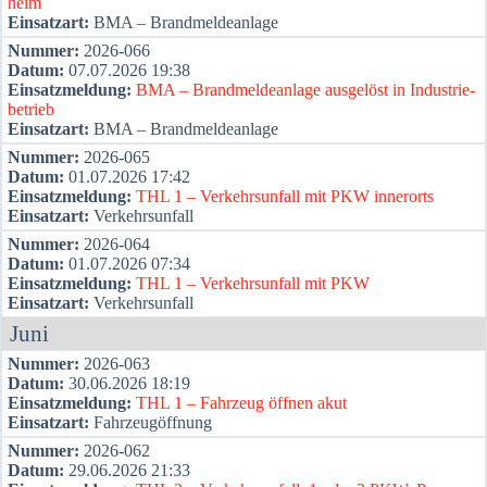
heim
Ein­satz­art:
BMA – Brand­mel­de­an­la­ge
Num­mer:
2026-066
Datum:
07.07.2026 19:38
Ein­satz­mel­dung:
BMA – Brand­mel­de­an­la­ge aus­ge­löst in Indus­trie­
be­trieb
Ein­satz­art:
BMA – Brand­mel­de­an­la­ge
Num­mer:
2026-065
Datum:
01.07.2026 17:42
Ein­satz­mel­dung:
THL 1 – Ver­kehrs­un­fall mit PKW inner­orts
Ein­satz­art:
Ver­kehrs­un­fall
Num­mer:
2026-064
Datum:
01.07.2026 07:34
Ein­satz­mel­dung:
THL 1 – Ver­kehrs­un­fall mit PKW
Ein­satz­art:
Ver­kehrs­un­fall
Juni
Num­mer:
2026-063
Datum:
30.06.2026 18:19
Ein­satz­mel­dung:
THL 1 – Fahr­zeug öff­nen akut
Ein­satz­art:
Fahr­zeug­öff­nung
Num­mer:
2026-062
Datum:
29.06.2026 21:33