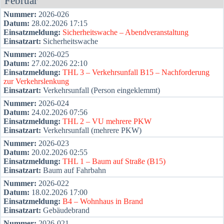
Febru­ar
Num­mer:
2026-026
Datum:
28.02.2026 17:15
Ein­satz­mel­dung:
Sicher­heits­wa­che – Abend­ver­an­stal­tung
Ein­satz­art:
Sicher­heits­wa­che
Num­mer:
2026-025
Datum:
27.02.2026 22:10
Ein­satz­mel­dung:
THL 3 – Ver­kehrs­un­fall B15 – Nach­for­de­rung
zur Ver­kehrs­len­kung
Ein­satz­art:
Ver­kehrs­un­fall (Per­son ein­ge­klemmt)
Num­mer:
2026-024
Datum:
24.02.2026 07:56
Ein­satz­mel­dung:
THL 2 – VU meh­re­re PKW
Ein­satz­art:
Ver­kehrs­un­fall (meh­re­re PKW)
Num­mer:
2026-023
Datum:
20.02.2026 02:55
Ein­satz­mel­dung:
THL 1 – Baum auf Stra­ße (B15)
Ein­satz­art:
Baum auf Fahr­bahn
Num­mer:
2026-022
Datum:
18.02.2026 17:00
Ein­satz­mel­dung:
B4 – Wohn­haus in Brand
Ein­satz­art:
Gebäu­de­brand
Num­mer:
2026-021