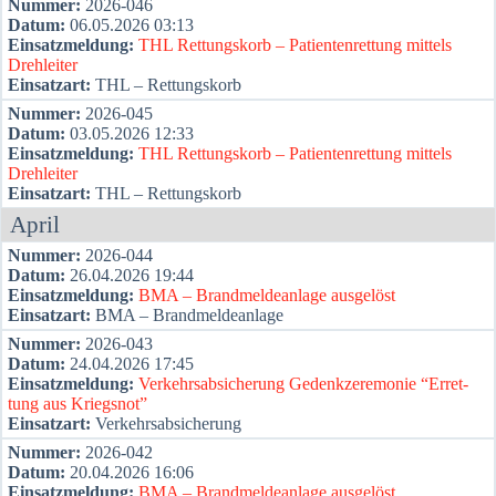
Num­mer:
2026-046
Datum:
06.05.2026 03:13
Ein­satz­mel­dung:
THL Ret­tungs­korb – Pati­en­ten­ret­tung mit­tels
Dreh­lei­ter
Ein­satz­art:
THL – Ret­tungs­korb
Num­mer:
2026-045
Datum:
03.05.2026 12:33
Ein­satz­mel­dung:
THL Ret­tungs­korb – Pati­en­ten­ret­tung mit­tels
Dreh­lei­ter
Ein­satz­art:
THL – Ret­tungs­korb
April
Num­mer:
2026-044
Datum:
26.04.2026 19:44
Ein­satz­mel­dung:
BMA – Brand­mel­de­an­la­ge aus­ge­löst
Ein­satz­art:
BMA – Brand­mel­de­an­la­ge
Num­mer:
2026-043
Datum:
24.04.2026 17:45
Ein­satz­mel­dung:
Ver­kehrs­ab­si­che­rung Gedenk­ze­re­mo­nie “Erret­
tung aus Kriegs­not”
Ein­satz­art:
Ver­kehrs­ab­si­che­rung
Num­mer:
2026-042
Datum:
20.04.2026 16:06
Ein­satz­mel­dung:
BMA – Brand­mel­de­an­la­ge aus­ge­löst