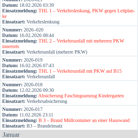
Datum:
18.02.2026 03:39
Ein­satz­mel­dung:
THL 1 – Ver­kehrs­len­kung, PKW gegen Leit­plan­
ke
Ein­satz­art:
Ver­kehrs­len­kung
Num­mer:
2026–020
Datum:
16.02.2026 08:44
Ein­satz­mel­dung:
THL 2 – Ver­kehrs­un­fall mit meh­re­ren PKW
inner­orts
Ein­satz­art:
Ver­kehrs­un­fall (meh­re­re PKW)
Num­mer:
2026-019
Datum:
16.02.2026 07:43
Ein­satz­mel­dung:
THL 1 – Ver­kehrs­un­fall mit PKW auf B15
Ein­satz­art:
Ver­kehrs­un­fall
Num­mer:
2026-018
Datum:
12.02.2026 09:30
Ein­satz­mel­dung:
Absi­che­rung Faschings­um­zug Kin­der­gar­ten
Ein­satz­art:
Ver­kehrs­ab­si­che­rung
Num­mer:
2026-017
Datum:
11.02.2026 23:11
Ein­satz­mel­dung:
B 3 – Brand Müll­con­tai­ner an einer Haus­wand
Ein­satz­art:
B3 – Brand­ein­satz
Janu­ar