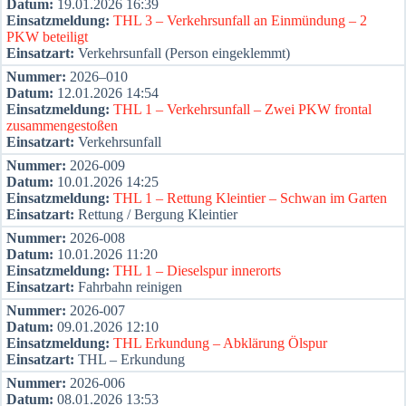
Datum:
19.01.2026 16:39
Ein­satz­mel­dung:
THL 3 – Ver­kehrs­un­fall an Ein­mün­dung – 2
PKW betei­ligt
Ein­satz­art:
Ver­kehrs­un­fall (Per­son ein­ge­klemmt)
Num­mer:
2026–010
Datum:
12.01.2026 14:54
Ein­satz­mel­dung:
THL 1 – Ver­kehrs­un­fall – Zwei PKW fron­tal
zusam­men­ge­sto­ßen
Ein­satz­art:
Ver­kehrs­un­fall
Num­mer:
2026-009
Datum:
10.01.2026 14:25
Ein­satz­mel­dung:
THL 1 – Ret­tung Klein­tier – Schwan im Gar­ten
Ein­satz­art:
Ret­tung / Ber­gung Klein­tier
Num­mer:
2026-008
Datum:
10.01.2026 11:20
Ein­satz­mel­dung:
THL 1 – Die­sel­spur inner­orts
Ein­satz­art:
Fahr­bahn rei­ni­gen
Num­mer:
2026-007
Datum:
09.01.2026 12:10
Ein­satz­mel­dung:
THL Erkun­dung – Abklä­rung Ölspur
Ein­satz­art:
THL – Erkun­dung
Num­mer:
2026-006
Datum:
08.01.2026 13:53