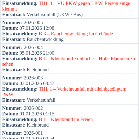
Ein­satz­mel­dung:
THL 4 – VU PKW gegen LKW, Per­son ein­ge­
klemmt
Ein­satz­art:
Ver­kehrs­un­fall (LKW / Bus)
Num­mer:
2026-005
Datum:
07.01.2026 12:08
Ein­satz­mel­dung:
B 3 – Rauch­ent­wick­lung im Gebäu­de
Ein­satz­art:
Rauch­ent­wick­lung
Num­mer:
2026-004
Datum:
05.01.2026 21:00
Ein­satz­mel­dung:
B 1 – Klein­brand Frei­flä­che – Hohe Flam­men zu
sehen
Ein­satz­art:
Klein­brand
Num­mer:
2026-003
Datum:
03.01.2026 03:47
Ein­satz­mel­dung:
THL 1 – Ver­kehrs­un­fall mit allein­be­tei­lig­tem
PKW
Ein­satz­art:
Ver­kehrs­un­fall
Num­mer:
2026-002
Datum:
01.01.2026 01:15
Ein­satz­mel­dung:
B 1 – Klein­brand im Frei­en
Ein­satz­art:
Klein­brand
Num­mer:
2026-001
Datum:
01.01.2026 00:54