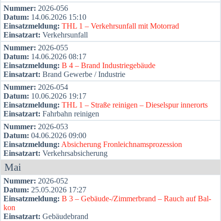
Num­mer:
2026-056
Datum:
14.06.2026 15:10
Ein­satz­mel­dung:
THL 1 – Ver­kehrs­un­fall mit Motor­rad
Ein­satz­art:
Ver­kehrs­un­fall
Num­mer:
2026-055
Datum:
14.06.2026 08:17
Ein­satz­mel­dung:
B 4 – Brand Indus­trie­ge­bäu­de
Ein­satz­art:
Brand Gewer­be / Indus­trie
Num­mer:
2026-054
Datum:
10.06.2026 19:17
Ein­satz­mel­dung:
THL 1 – Stra­ße rei­ni­gen – Die­sel­spur inner­orts
Ein­satz­art:
Fahr­bahn rei­ni­gen
Num­mer:
2026-053
Datum:
04.06.2026 09:00
Ein­satz­mel­dung:
Absi­che­rung Fron­leich­nams­pro­zes­si­on
Ein­satz­art:
Ver­kehrs­ab­si­che­rung
Mai
Num­mer:
2026-052
Datum:
25.05.2026 17:27
Ein­satz­mel­dung:
B 3 – Gebäu­­de-/Zim­­mer­­brand – Rauch auf Bal­
kon
Ein­satz­art:
Gebäu­de­brand