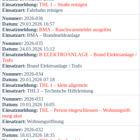
Ein­satz­mel­dung:
THL 1 – Stra­ße rei­ni­gen
Ein­satz­art:
Fahr­bahn rei­ni­gen
Num­mer:
2026-036
Datum:
29.03.2026 16:57
Ein­satz­mel­dung:
BMA – Rauch­warn­mel­der aus­ge­löst
Ein­satz­art:
BMA – Brand­mel­de­an­la­ge
Num­mer:
2026-035
Datum:
24.03.2026 15:12
Ein­satz­mel­dung:
B ELEKTROANLAGE – Brand Elek­tro­an­la­ge /
Tra­fo
Ein­satz­art:
Brand Elek­tro­an­la­ge / Tra­fo
Num­mer:
2026-034
Datum:
20.03.2026 07:18
Ein­satz­mel­dung:
THL 1 – klein all­ge­mein
Ein­satz­art:
THL1 – Tech­ni­sche Hil­fe­leis­tung
Num­mer:
2026-033
Datum:
19.03.2026 16:05
Ein­satz­mel­dung:
THL – Per­son ein­ge­schlos­sen – Woh­nungs­öff­
nung akut
Ein­satz­art:
Woh­nungs­öff­nung
Num­mer:
2026-032
Datum:
18.03.2026 18:35