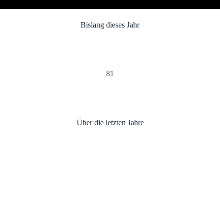
Bis­lang die­ses Jahr
81
Über die letz­ten Jah­re