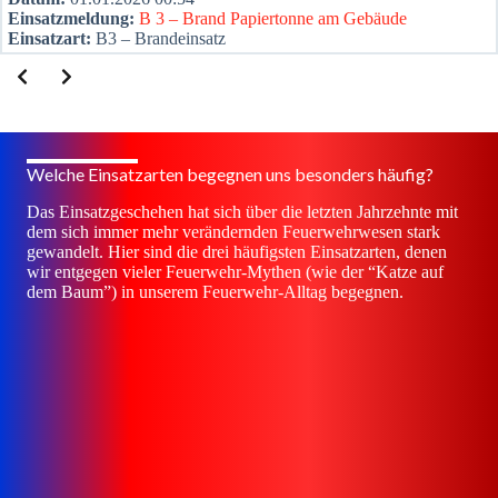
Ein­satz­mel­dung:
B 3 – Brand Papier­ton­ne am Gebäu­de
Ein­satz­art:
B3 – Brand­ein­satz
Wel­che Ein­satz­ar­ten begeg­nen uns beson­ders häu­fig?
Das Ein­satz­ge­sche­hen hat sich über die letz­ten Jahr­zehn­te mit
dem sich immer mehr ver­än­dern­den Feu­er­wehr­we­sen stark
gewan­delt. Hier sind die drei häu­figs­ten Ein­satz­ar­ten, denen
wir ent­ge­gen vie­ler Feu­er­wehr-Mythen (wie der “Kat­ze auf
dem Baum”) in unse­rem Feu­er­wehr-All­tag begeg­nen.