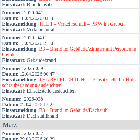
Ein­satz­art:
Brand­ein­satz
Num­mer:
2026-041
Datum:
18.04.2026 03:18
Ein­satz­mel­dung:
THL 1 – Ver­kehrs­un­fall – PKW im Gra­ben
Ein­satz­art:
Ver­kehrs­un­fall
Num­mer:
2026–040
Datum:
13.04.2026 21:58
Ein­satz­mel­dung:
B3 – Brand im Gebäude/Zimmer mit Per­so­nen in
Gefahr
Ein­satz­art:
Gebäu­de­brand
Num­mer:
2026-039
Datum:
12.04.2026 00:47
Ein­satz­mel­dung:
THL BELEUCHTUNG – Ein­satz­stel­le für Hub­
schrau­ber­lan­dung aus­leuch­ten
Ein­satz­art:
Ein­satz­stel­le aus­leuch­ten
Num­mer:
2026-038
Datum:
05.04.2026 17:22
Ein­satz­mel­dung:
B3 – Brand im Gebäude/Dachstuhl
Ein­satz­art:
Dach­stuhl­brand
März
Num­mer:
2026-037
Datum:
29.03.2026 20:39