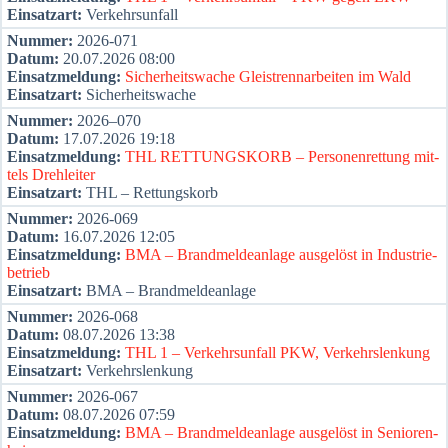
Ein­satz­art:
Ver­kehrs­un­fall
Num­mer:
2026-071
Datum:
20.07.2026 08:00
Ein­satz­mel­dung:
Sicher­heits­wa­che Gleis­trenn­ar­bei­ten im Wald
Ein­satz­art:
Sicher­heits­wa­che
Num­mer:
2026–070
Datum:
17.07.2026 19:18
Ein­satz­mel­dung:
THL RETTUNGSKORB – Per­so­nen­ret­tung mit­
tels Dreh­lei­ter
Ein­satz­art:
THL – Ret­tungs­korb
Num­mer:
2026-069
Datum:
16.07.2026 12:05
Ein­satz­mel­dung:
BMA – Brand­mel­de­an­la­ge aus­ge­löst in Indus­trie­
be­trieb
Ein­satz­art:
BMA – Brand­mel­de­an­la­ge
Num­mer:
2026-068
Datum:
08.07.2026 13:38
Ein­satz­mel­dung:
THL 1 – Ver­kehrs­un­fall PKW, Ver­kehrs­len­kung
Ein­satz­art:
Ver­kehrs­len­kung
Num­mer:
2026-067
Datum:
08.07.2026 07:59
Ein­satz­mel­dung:
BMA – Brand­mel­de­an­la­ge aus­ge­löst in Senio­ren­