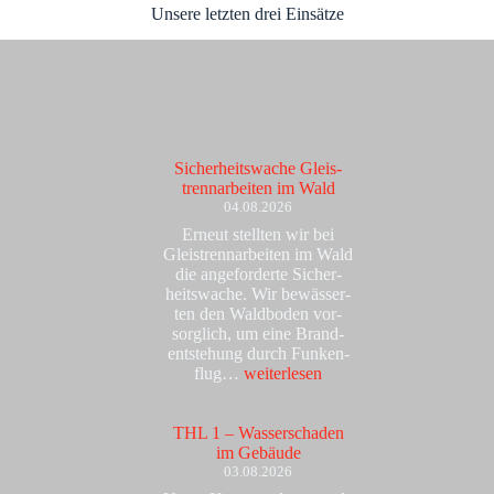
Unse­re letz­ten drei Ein­sät­ze
Sicher­heits­wa­che Gleis­
trenn­ar­bei­ten im Wald
04.08.2026
Erneut stell­ten wir bei
Gleis­trenn­ar­bei­ten im Wald
die ange­for­der­te Sicher­
heits­wa­che. Wir bewäs­ser­
ten den Wald­bo­den vor­
sorg­lich, um eine Brand­
ent­ste­hung durch Fun­ken­
Sicher­
flug…
wei­ter­le­sen
heits­
wa­
che
THL 1 – Was­ser­scha­den
Gleis­
im Gebäu­de
trenn­
03.08.2026
ar­