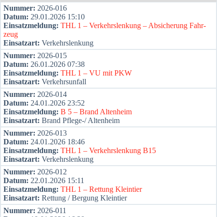
Num­mer:
2026-016
Datum:
29.01.2026 15:10
Ein­satz­mel­dung:
THL 1 – Ver­kehrs­len­kung – Absi­che­rung Fahr­
zeug
Ein­satz­art:
Ver­kehrs­len­kung
Num­mer:
2026-015
Datum:
26.01.2026 07:38
Ein­satz­mel­dung:
THL 1 – VU mit PKW
Ein­satz­art:
Ver­kehrs­un­fall
Num­mer:
2026-014
Datum:
24.01.2026 23:52
Ein­satz­mel­dung:
B 5 – Brand Alten­heim
Ein­satz­art:
Brand Pfle­ge-/ Alten­heim
Num­mer:
2026-013
Datum:
24.01.2026 18:46
Ein­satz­mel­dung:
THL 1 – Ver­kehrs­len­kung B15
Ein­satz­art:
Ver­kehrs­len­kung
Num­mer:
2026-012
Datum:
22.01.2026 15:11
Ein­satz­mel­dung:
THL 1 – Ret­tung Klein­tier
Ein­satz­art:
Ret­tung / Ber­gung Klein­tier
Num­mer:
2026-011