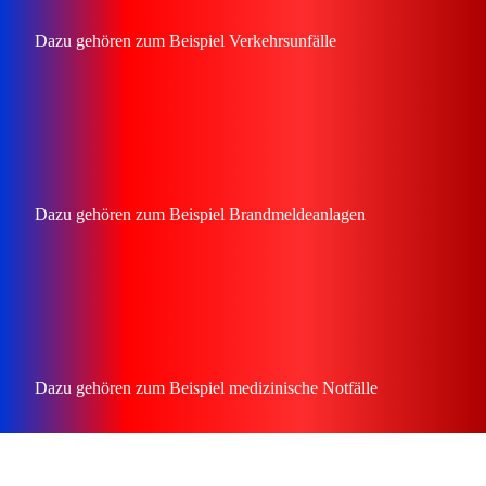
Dazu gehö­ren zum Bei­spiel Ver­kehrs­un­fäl­le
Dazu gehö­ren zum Bei­spiel Brand­mel­de­an­la­gen
Dazu gehö­ren zum Bei­spiel medi­zi­ni­sche Not­fäl­le