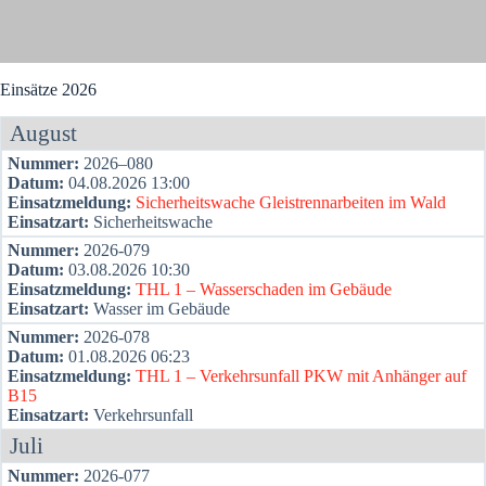
fall
PKW
mit
Anhän­
Ein­sät­ze 2026
ger
auf
August
B15
Num­mer:
2026–080
Datum:
04.08.2026 13:00
Ein­satz­mel­dung:
Sicher­heits­wa­che Gleis­trenn­ar­bei­ten im Wald
Ein­satz­art:
Sicher­heits­wa­che
Num­mer:
2026-079
Datum:
03.08.2026 10:30
Ein­satz­mel­dung:
THL 1 – Was­ser­scha­den im Gebäu­de
Ein­satz­art:
Was­ser im Gebäu­de
Num­mer:
2026-078
Datum:
01.08.2026 06:23
Ein­satz­mel­dung:
THL 1 – Ver­kehrs­un­fall PKW mit Anhän­ger auf
B15
Ein­satz­art:
Ver­kehrs­un­fall
Juli
Num­mer:
2026-077