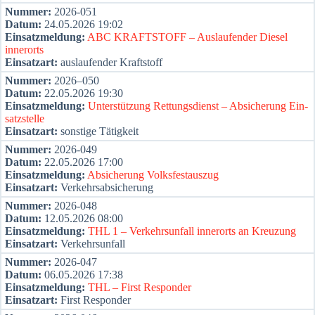
Num­mer:
2026-051
Datum:
24.05.2026 19:02
Ein­satz­mel­dung:
ABC KRAFTSTOFF – Aus­lau­fen­der Die­sel
inner­orts
Ein­satz­art:
aus­lau­fen­der Kraft­stoff
Num­mer:
2026–050
Datum:
22.05.2026 19:30
Ein­satz­mel­dung:
Unter­stüt­zung Ret­tungs­dienst – Absi­che­rung Ein­
satz­stel­le
Ein­satz­art:
sons­ti­ge Tätig­keit
Num­mer:
2026-049
Datum:
22.05.2026 17:00
Ein­satz­mel­dung:
Absi­che­rung Volks­fest­aus­zug
Ein­satz­art:
Ver­kehrs­ab­si­che­rung
Num­mer:
2026-048
Datum:
12.05.2026 08:00
Ein­satz­mel­dung:
THL 1 – Ver­kehrs­un­fall inner­orts an Kreu­zung
Ein­satz­art:
Ver­kehrs­un­fall
Num­mer:
2026-047
Datum:
06.05.2026 17:38
Ein­satz­mel­dung:
THL – First Respon­der
Ein­satz­art:
First Respon­der