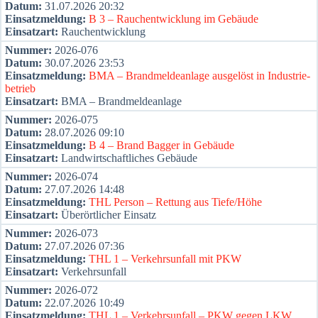
Datum:
31.07.2026 20:32
Ein­satz­mel­dung:
B 3 – Rauch­ent­wick­lung im Gebäu­de
Ein­satz­art:
Rauch­ent­wick­lung
Num­mer:
2026-076
Datum:
30.07.2026 23:53
Ein­satz­mel­dung:
BMA – Brand­mel­de­an­la­ge aus­ge­löst in Indus­trie­
be­trieb
Ein­satz­art:
BMA – Brand­mel­de­an­la­ge
Num­mer:
2026-075
Datum:
28.07.2026 09:10
Ein­satz­mel­dung:
B 4 – Brand Bag­ger in Gebäu­de
Ein­satz­art:
Land­wirt­schaft­li­ches Gebäu­de
Num­mer:
2026-074
Datum:
27.07.2026 14:48
Ein­satz­mel­dung:
THL Per­son – Ret­tung aus Tiefe/Höhe
Ein­satz­art:
Über­ört­li­cher Ein­satz
Num­mer:
2026-073
Datum:
27.07.2026 07:36
Ein­satz­mel­dung:
THL 1 – Ver­kehrs­un­fall mit PKW
Ein­satz­art:
Ver­kehrs­un­fall
Num­mer:
2026-072
Datum:
22.07.2026 10:49
Ein­satz­mel­dung:
THL 1 – Ver­kehrs­un­fall – PKW gegen LKW