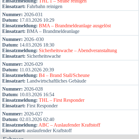
Ein­satz­mel­dung:
THL 1 – Stra­ße rei­ni­gen
Ein­satz­art:
Fahr­bahn rei­ni­gen
Num­mer:
2026-031
Datum:
17.03.2026 10:29
Ein­satz­mel­dung:
BMA – Brand­mel­de­an­la­ge aus­ge­löst
Ein­satz­art:
BMA – Brand­mel­de­an­la­ge
Num­mer:
2026–030
Datum:
14.03.2026 18:30
Ein­satz­mel­dung:
Sicher­heits­wa­che – Abend­ver­an­stal­tung
Ein­satz­art:
Sicher­heits­wa­che
Num­mer:
2026-029
Datum:
11.03.2026 20:39
Ein­satz­mel­dung:
B4 – Brand Stall/Scheune
Ein­satz­art:
Land­wirt­schaft­li­ches Gebäu­de
Num­mer:
2026-028
Datum:
10.03.2026 16:54
Ein­satz­mel­dung:
THL – First Respon­der
Ein­satz­art:
First Respon­der
Num­mer:
2026-027
Datum:
02.03.2026 02:40
Ein­satz­mel­dung:
ABC – Aus­lau­fen­der Kraft­stoff
Ein­satz­art:
aus­lau­fen­der Kraft­stoff