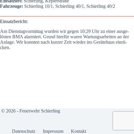
Ein­satz­ort:
Schier­ling, Kep­ler­stra­ße
Fahr­zeu­ge:
Schier­ling 10/1, Schier­ling 40/1, Schier­ling 40/2
Ein­satz­be­richt:
Am Diens­tag­vor­mit­tag wur­den wir gegen 10:29 Uhr zu einer aus­ge­
lös­ten BMA alar­miert. Grund hier­für waren War­tungs­ar­bei­ten an der
Anla­ge. Wir konn­ten nach kur­zer Zeit wie­der ins Gerä­te­haus ein­rü­
cken.
© 2026 - Feuerwehr Schierling
Daten­schutz
Impres­sum
Kon­takt