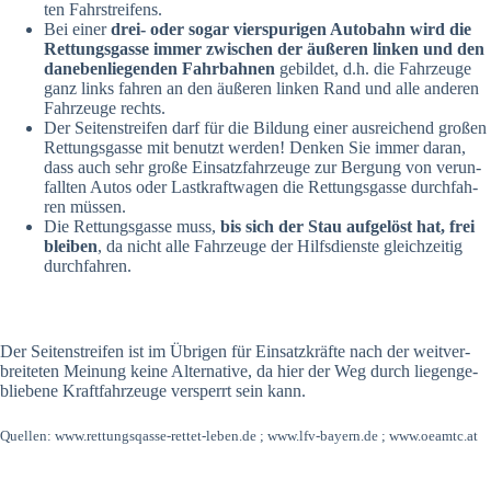
ten Fahr­strei­fens.
Bei einer
drei- oder sogar vier­spu­ri­gen Auto­bahn wird die
Ret­tungs­gas­se immer zwi­schen der äuße­ren lin­ken und den
dane­ben­lie­gen­den Fahr­bah­nen
gebil­det, d.h. die Fahr­zeu­ge
ganz links fah­ren an den äuße­ren lin­ken Rand und alle ande­ren
Fahr­zeu­ge rechts.
Der Sei­ten­strei­fen darf für die Bil­dung einer aus­rei­chend gro­ßen
Ret­tungs­gas­se mit benutzt wer­den! Den­ken Sie immer dar­an,
dass auch sehr gro­ße Ein­satz­fahr­zeu­ge zur Ber­gung von ver­un­
fall­ten Autos oder Last­kraft­wa­gen die Ret­tungs­gas­se durch­fah­
ren müs­sen.
Die Ret­tungs­gas­se muss,
bis sich der Stau auf­ge­löst hat, frei
blei­ben
, da nicht alle Fahr­zeu­ge der Hilfs­diens­te gleich­zei­tig
durch­fah­ren.
Der Sei­ten­strei­fen ist im Übri­gen für Ein­satz­kräf­te nach der weit­ver­
brei­te­ten Mei­nung kei­ne Alter­na­ti­ve, da hier der Weg durch lie­gen­ge­
blie­be­ne Kraft­fahr­zeu­ge ver­sperrt sein kann.
Quel­len: www.rettungsqasse-rettet-leben.de ; www.lfv-bayern.de ; www.oeamtc.at