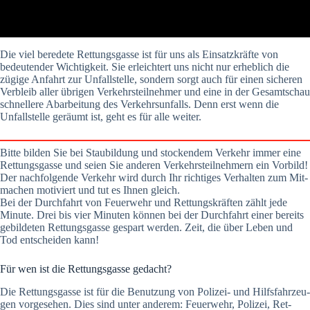
Die viel bere­de­te Ret­tungs­gas­se ist für uns als Ein­satz­kräf­te von
bedeu­ten­der Wich­tig­keit. Sie erleich­tert uns nicht nur erheb­lich die
zügi­ge Anfahrt zur Unfall­stel­le, son­dern sorgt auch für einen siche­ren
Ver­bleib aller übri­gen Ver­kehrs­teil­neh­mer und eine in der Gesamt­schau
schnel­le­re Abar­bei­tung des Ver­kehrs­un­falls. Denn erst wenn die
Unfall­stel­le geräumt ist, geht es für alle wei­ter.
Bit­te bil­den Sie bei Stau­bil­dung und sto­cken­dem Ver­kehr immer eine
Ret­tungs­gas­se und sei­en Sie ande­ren Ver­kehrs­teil­neh­mern ein Vor­bild!
Der nach­fol­gen­de Ver­kehr wird durch Ihr rich­ti­ges Ver­hal­ten zum Mit­
ma­chen moti­viert und tut es Ihnen gleich.
Bei der Durch­fahrt von Feu­er­wehr und Ret­tungs­kräf­ten zählt jede
Minu­te. Drei bis vier Minu­ten kön­nen bei der Durch­fahrt einer bereits
gebil­de­ten Ret­tungs­gas­se gespart wer­den. Zeit, die über Leben und
Tod ent­schei­den kann!
Für wen ist die Ret­tungs­gas­se gedacht?
Die Ret­tungs­gas­se ist für die Benut­zung von Poli­zei- und Hilfs­fahr­zeu­
gen vor­ge­se­hen. Dies sind unter ande­rem: Feu­er­wehr, Poli­zei, Ret­