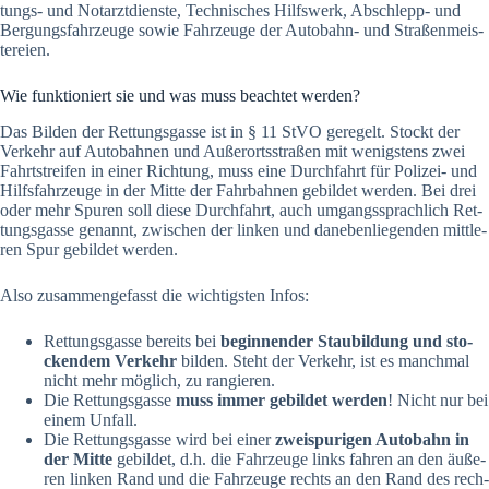
tungs- und Not­arzt­diens­te, Tech­ni­sches Hilfs­werk, Abschlepp- und
Ber­gungs­fahr­zeu­ge sowie Fahr­zeu­ge der Auto­bahn- und Stra­ßen­meis­
te­rei­en.
Wie funk­tio­niert sie und was muss beach­tet wer­den?
Das Bil­den der Ret­tungs­gas­se ist in § 11 StVO gere­gelt. Stockt der
Ver­kehr auf Auto­bah­nen und Außer­orts­stra­ßen mit wenigs­tens zwei
Fahrt­strei­fen in einer Rich­tung, muss eine Durch­fahrt für Poli­zei- und
Hilfs­fahr­zeu­ge in der Mit­te der Fahr­bah­nen gebil­det wer­den. Bei drei
oder mehr Spu­ren soll die­se Durch­fahrt, auch umgangs­sprach­lich Ret­
tungs­gas­se genannt, zwi­schen der lin­ken und dane­ben­lie­gen­den mitt­le­
ren Spur gebil­det wer­den.
Also zusam­men­ge­fasst die wich­tigs­ten Infos:
Ret­tungs­gas­se bereits bei
begin­nen­der Stau­bil­dung und sto­
cken­dem Ver­kehr
bil­den. Steht der Ver­kehr, ist es manch­mal
nicht mehr mög­lich, zu ran­gie­ren.
Die Ret­tungs­gas­se
muss immer gebil­det wer­den
! Nicht nur bei
einem Unfall.
Die Ret­tungs­gas­se wird bei einer
zwei­spu­ri­gen Auto­bahn in
der Mit­te
gebil­det, d.h. die Fahr­zeu­ge links fah­ren an den äuße­
ren lin­ken Rand und die Fahr­zeu­ge rechts an den Rand des rech­