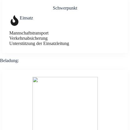
Schwer­punkt
Ein­satz
Mann­schafts­trans­port
Ver­kehrs­ab­si­che­rung
Unter­stüt­zung der Ein­satz­lei­tung
Bela­dung: