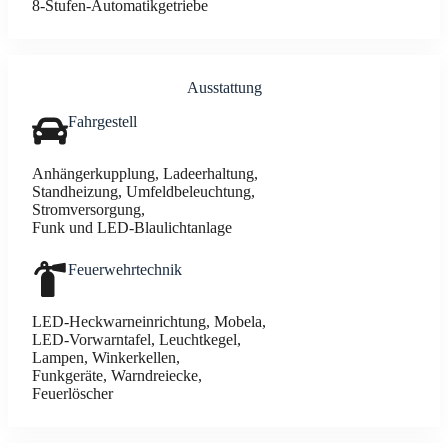
8‑Stu­fen-Auto­ma­ti­k­­ge­trie­be
Aus­stat­tung
Fahr­ge­stell
Anhän­ger­kupp­lung, Lade­er­hal­tung,
Stand­hei­zung, Umfeld­be­leuch­tung,
Strom­ver­sor­gung,
Funk und LED-Blau­licht­an­la­ge
Feu­er­wehr­tech­nik
LED-Heck­warn­ein­rich­tung, Mobe­la,
LED-Vor­warn­ta­fel, Leucht­ke­gel,
Lam­pen, Win­ker­kel­len,
Funk­ge­rä­te, Warn­drei­ecke,
Feu­er­lö­scher