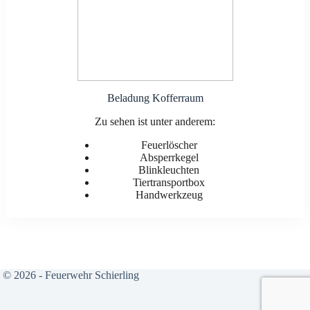
Bela­dung Kof­fer­raum
Zu sehen ist unter ande­rem:
Feu­er­lö­scher
Absperr­ke­gel
Blink­leuch­ten
Tier­trans­port­box
Hand­werk­zeug
© 2026 - Feuerwehr Schierling