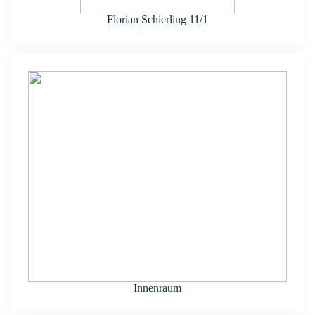
Flo­ri­an Schier­ling 11/1
Innen­raum