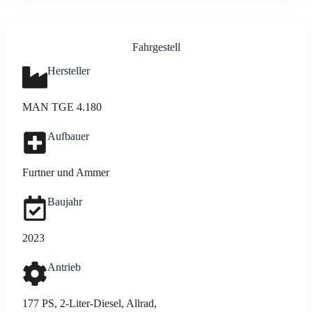
Fahr­ge­stell
Her­stel­ler
MAN TGE 4.180
Auf­bau­er
Furt­ner und Ammer
Bau­jahr
2023
Antrieb
177 PS, 2‑Li­ter-Die­sel, All­rad,