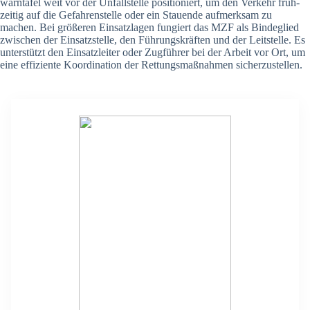
warn­ta­fel weit vor der Unfall­stel­le posi­tio­niert, um den Ver­kehr früh­
zei­tig auf die Gefah­ren­stel­le oder ein Stau­en­de auf­merk­sam zu
machen. Bei grö­ße­ren Ein­satz­la­gen fun­giert das MZF als Bin­de­glied
zwi­schen der Ein­satz­stel­le, den Füh­rungs­kräf­ten und der Leit­stel­le. Es
unter­stützt den Ein­satz­lei­ter oder Zug­füh­rer bei der Arbeit vor Ort, um
eine effi­zi­en­te Koor­di­na­ti­on der Ret­tungs­maß­nah­men sicher­zu­stel­len.