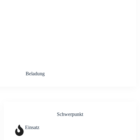
Bela­dung
Schwer­punkt
Ein­satz