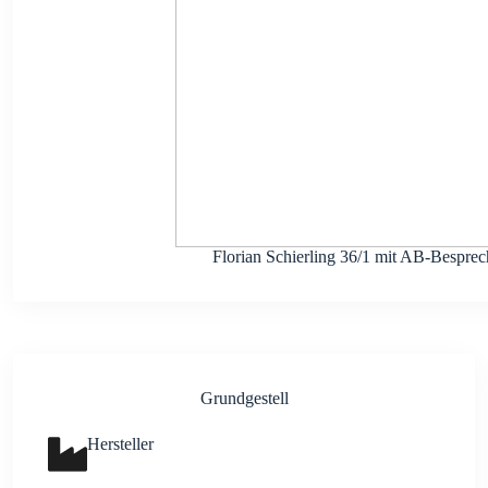
Flo­ri­an Schier­ling 36/1 mit AB-Bespre­
Grund­ge­stell
Her­stel­ler