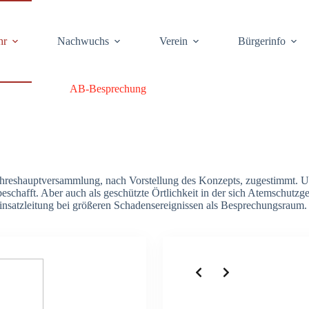
hr
Nach­wuchs
Ver­ein
Bür­ger­info
AB-Bespre­chung
­haupt­ver­samm­lung, nach Vor­stel­lung des Kon­zepts, zuge­stimmt. Urs
chafft. Aber auch als geschütz­te Ört­lich­keit in der sich Atem­schutz­ge­rä
atz­lei­tung bei grö­ße­ren Scha­dens­er­eig­nis­sen als Bespre­chungs­raum