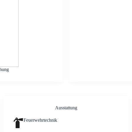
chung
Aus­stat­tung
Feu­er­wehr­tech­nik