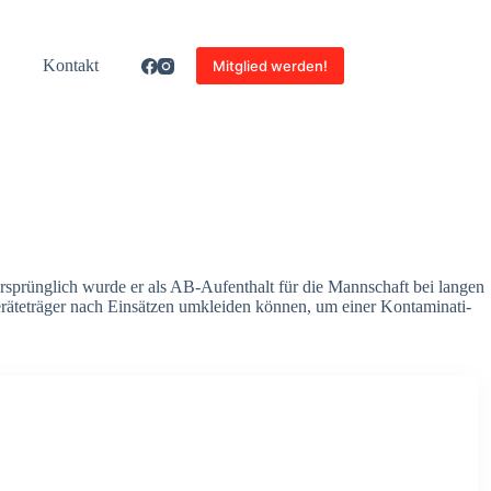
Kon­takt
Mitglied werden!
prüng­lich wur­de er als AB-Auf­ent­halt für die Mann­schaft bei lan­gen
­te­trä­ger nach Ein­sät­zen umklei­den kön­nen, um einer Kon­ta­mi­na­ti­
.