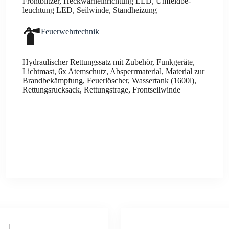
Front­blit­zer, Heck­warn­ein­rich­tung LED, Umfeld­be­
leuch­tung LED, Seil­win­de, Stand­hei­zung
Feu­er­wehr­tech­nik
Hydrau­li­scher Ret­tungs­satz mit Zube­hör, Funk­ge­rä­te,
Licht­mast, 6x Atem­schutz, Absperr­ma­te­ri­al, Mate­ri­al zur
Brand­be­kämp­fung, Feu­er­lö­scher, Was­ser­tank (1600l),
Ret­tungs­ruck­sack, Ret­tungs­tra­ge, Front­seil­win­de