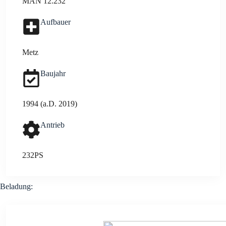
MAN 12.232
Auf­bau­er
Metz
Bau­jahr
1994 (a.D. 2019)
Antrieb
232PS
Bela­dung: