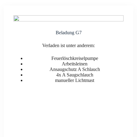
Bela­dung G7
Ver­la­den ist unter ande­rem:
Feu­er­lösch­krei­sel­pum­pe
Arbeits­lei­nen
Ansaug­schutz A Schlauch
4x A Saug­schlauch
manu­el­ler Licht­mast