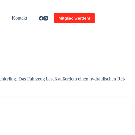
Kon­takt
Mitglied werden!
Schier­ling. Das Fahr­zeug besaß außer­dem einen hydrau­li­schen Ret­