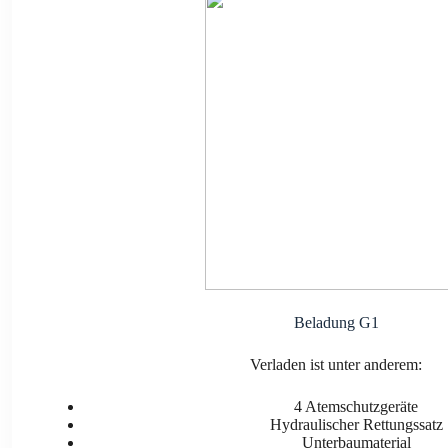
Bela­dung G1
Ver­la­den ist unter ande­rem:
4 Atem­schutz­ge­rä­te
Hydrau­li­scher Ret­tungs­satz
Unter­bau­ma­te­ri­al