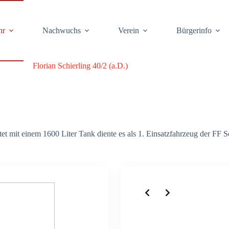
hr
Nach­wuchs
Ver­ein
Bür­ger­info
Flo­ri­an Schier­ling 40/2 (a.D.)
tet mit einem 1600 Liter Tank dien­te es als 1. Ein­satz­fahr­zeug der FF 