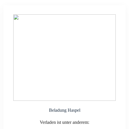
Bela­dung Has­pel
Ver­la­den ist unter ande­rem: