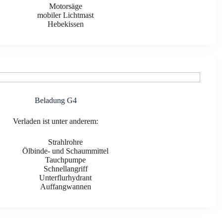
Motor­sä­ge
mobi­ler Licht­mast
Hebe­kis­sen
Bela­dung G4
Ver­la­den ist unter ande­rem:
Strahl­roh­re
Ölbin­de- und Schaum­mit­tel
Tauch­pum­pe
Schnell­an­griff
Unter­flur­hy­drant
Auf­fang­wan­nen