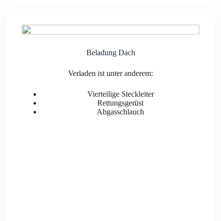
Bela­dung Dach
Ver­la­den ist unter ande­rem:
Vier­tei­li­ge Steck­lei­ter
Ret­tungs­ge­rüst
Abgas­schlauch