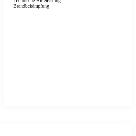
Tech­ni­sche Hil­fe­leis­tung
Brand­be­kämp­fung