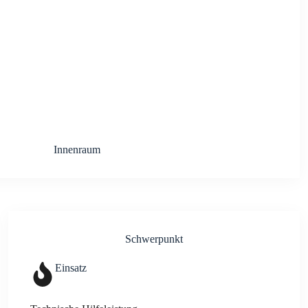
Innen­raum
Schwer­punkt
Ein­satz