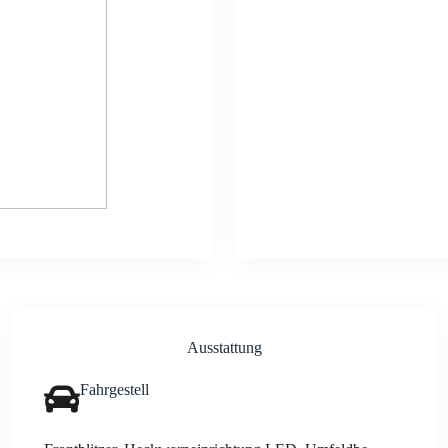
Aus­stat­tung
Fahr­ge­stell