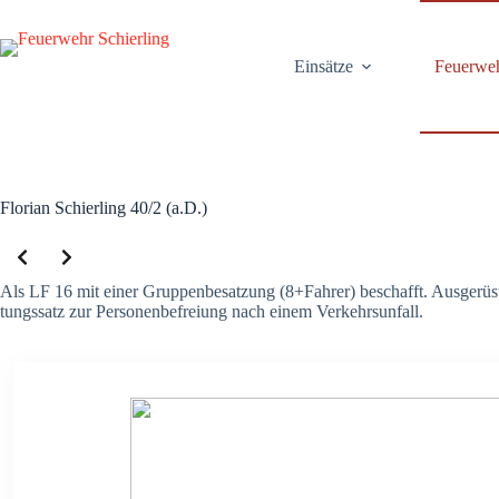
Zum
Inhalt
springen
Ein­sät­ze
Feu­er­we
Flo­ri­an Schier­ling 40/2 (a.D.)
Als LF 16 mit einer Grup­pen­be­sat­zung (8+Fahrer) beschafft. Aus­ge­rüs­
tungs­satz zur Per­so­nen­be­frei­ung nach einem Ver­kehrs­un­fall.