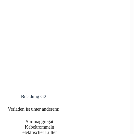
Bela­dung G2
Ver­la­den ist unter ande­rem:
Strom­ag­gre­gat
Kabel­trom­meln
elek­tri­scher Lüf­ter