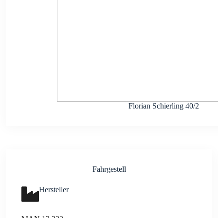
Flo­ri­an Schier­ling 40/2
Fahr­ge­stell
Her­stel­ler