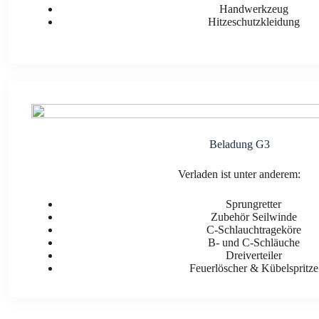
Hand­werk­zeug
Hit­ze­schutz­klei­dung
Bela­dung G3
Ver­la­den ist unter ande­rem:
Sprung­ret­ter
Zube­hör Seil­win­de
C‑Schlauchtrageköre
B- und C‑Schläuche
Drei­ver­tei­ler
Feu­er­lö­scher & Kübel­sprit­ze