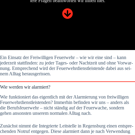
te­re Fra­gen beant­wor­ten wir Ihnen hier.
Ein Ein­satz der Frei­wil­li­gen Feu­er­wehr – wie wir eine sind – kann
jeder­zeit statt­fin­den: zu jeder Tages- oder Nacht­zeit und ohne Vor­war­
nung. Ent­spre­chend wird der Feu­er­wehr­dienst­leis­ten­de dabei aus sei­
nem All­tag her­aus­ge­ris­sen.
Wie wer­den wir alar­miert?
Wie funk­tio­niert das eigent­lich mit der Alar­mie­rung von frei­wil­li­gen
Feu­er­wehr­dienst­leis­ten­den? Immer­hin befin­den wir uns – anders als
die Berufs­feu­er­wehr – nicht stän­dig auf der Feu­er­wa­che, son­dern
gehen ansons­ten unse­rem nor­ma­len All­tag nach.
Zunächst nimmt die Inte­grier­te Leit­stel­le in Regens­burg einen ent­spre­
chen­den Not­ruf ent­ge­gen. Die­se alar­miert dann je nach Ver­wen­dung