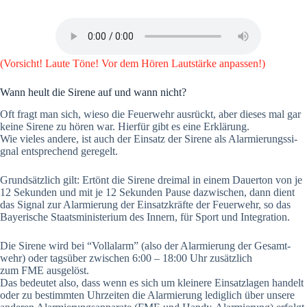
(Vor­sicht! Lau­te Töne! Vor dem Hören Laut­stär­ke anpas­sen!)
Wann heult die Sire­ne auf und wann nicht?
Oft fragt man sich, wie­so die Feu­er­wehr aus­rückt, aber die­ses mal gar
kei­ne Sire­ne zu hören war. Hier­für gibt es eine Erklä­rung.
Wie vie­les ande­re, ist auch der Ein­satz der Sire­ne als Alar­mie­rungs­si­
gnal ent­spre­chend gere­gelt.
Grund­sätz­lich gilt: Ertönt die Sire­ne drei­mal in einem Dau­er­ton von je
12 Sekun­den und mit je 12 Sekun­den Pau­se dazwi­schen, dann dient
das Signal zur Alar­mie­rung der Ein­satz­kräf­te der Feu­er­wehr, so das
Baye­ri­sche Staats­mi­nis­te­ri­um des Innern, für Sport und Inte­gra­ti­on.
Die Sire­ne wird bei “Voll­alarm” (also der Alar­mie­rung der Gesamt­
wehr) oder tags­über zwi­schen 6:00 – 18:00 Uhr zusätz­lich
zum FME aus­ge­löst.
Das bedeu­tet also, dass wenn es sich um klei­ne­re Ein­satz­la­gen han­delt
oder zu bestimm­ten Uhr­zei­ten die Alar­mie­rung ledig­lich über unse­re