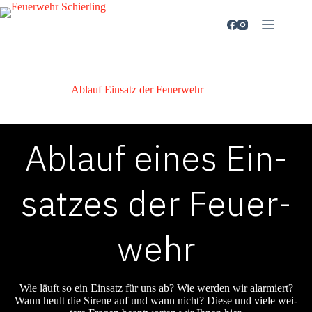
Zum
Inhalt
springen
Ablauf Ein­satz der Feu­er­wehr
Ablauf eines Ein­
sat­zes der Feu­er­
wehr
Wie läuft so ein Ein­satz für uns ab? Wie wer­den wir alar­miert?
Wann heult die Sire­ne auf und wann nicht? Die­se und vie­le wei­