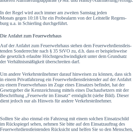
ande­ren Alar­mie­rungs­ap­pa­ra­te (FME und Han­dy-Alar­mie­rung) erfolgt.
In der Regel wird auch immer am zwei­ten Sams­tag jeden
Monats gegen 10:18 Uhr ein Pro­be­alarm von der Leit­stel­le Regens­
burg u.a. in Schier­ling durch­ge­führt.
Die Anfahrt zum Feu­er­wehr­haus
Auf der Anfahrt zum Feu­er­wehr­haus ste­hen dem Feu­er­wehr­dienst­leis­
ten­den Son­der­rech­te nach § 35 StVO zu, d.h. dass er bei­spiels­wei­se
die gesetz­lich erlaub­te Höchst­ge­schwin­dig­keit unter dem Grund­satz
der Ver­hält­nis­mä­ßig­keit über­schrei­ten darf.
Um ande­re Ver­kehrs­teil­neh­mer dar­auf hin­wei­sen zu kön­nen, dass sich
in einem Pri­vat­fahr­zeug ein Feu­er­wehr­dienst­leis­ten­der auf der Anfahrt
zu einem Feu­er­wehr­haus im Zuge eines Ein­sat­zes befin­det, hat der
Gesetz­ge­ber die Kenn­zeich­nung mit­tels eines Dach­auf­set­zers mit der
Beschrif­tung „Feu­er­wehr im Ein­satz“ ermög­licht (sie­he Bild). Die­ser
dient jedoch nur als Hin­weis für ande­re Ver­kehrs­teil­neh­mer.
Soll­ten Sie also ein­mal ein Fahr­zeug mit einem sol­chen Ein­satz­schild
im Rück­spie­gel sehen, neh­men Sie bit­te auf den Ein­satz­auf­trag des
Feu­er­wehr­dienst­leis­ten­den Rück­sicht und hel­fen Sie so den Men­schen,