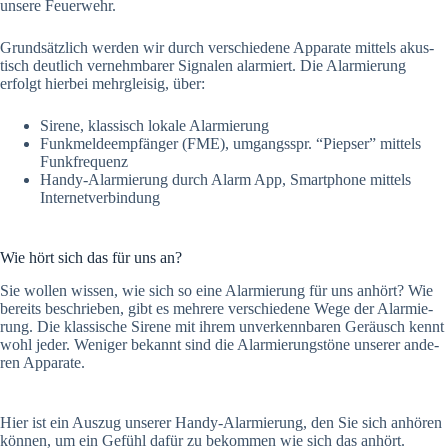
unse­re Feu­er­wehr.
Grund­sätz­lich wer­den wir durch ver­schie­de­ne Appa­ra­te mit­tels akus­
tisch deut­lich ver­nehm­ba­rer Signa­len alar­miert. Die Alar­mie­rung
erfolgt hier­bei mehr­glei­sig, über:
Sire­ne, klas­sisch loka­le Alar­mie­rung
Funk­mel­de­emp­fän­ger (FME), umgangsspr. “Piep­ser” mit­tels
Funk­fre­quenz
Han­dy-Alar­mie­rung durch Alarm App, Smart­phone mit­tels
Inter­net­ver­bin­dung
Wie hört sich das für uns an?
Sie wol­len wis­sen, wie sich so eine Alar­mie­rung für uns anhört? Wie
bereits beschrie­ben, gibt es meh­re­re ver­schie­de­ne Wege der Alar­mie­
rung. Die klas­si­sche Sire­ne mit ihrem unver­kenn­ba­ren Geräusch kennt
wohl jeder. Weni­ger bekannt sind die Alar­mie­rungs­tö­ne unse­rer ande­
ren Appa­ra­te.
Hier ist ein Aus­zug unse­rer Han­dy-Alar­mie­rung, den Sie sich anhö­ren
kön­nen, um ein Gefühl dafür zu bekom­men wie sich das anhört.