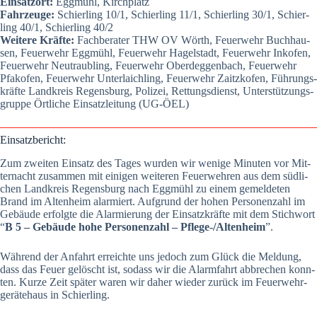
Ein­satz­ort:
Egg­mühl, Kirch­platz
Fahr­zeu­ge:
Schier­ling 10/1, Schier­ling 11/1, Schier­ling 30/1, Schier­
ling 40/1, Schier­ling 40/2
Wei­te­re Kräf­te:
Fach­be­ra­ter THW OV Wörth, Feu­er­wehr Buch­hau­
sen, Feu­er­wehr Egg­mühl, Feu­er­wehr Hagel­stadt, Feu­er­wehr Inkofen,
Feu­er­wehr Neu­traub­ling, Feu­er­wehr Oberdeg­gen­bach, Feu­er­wehr
Pfakofen, Feu­er­wehr Unter­laich­ling, Feu­er­wehr Zaitz­kofen, Füh­rungs­
kräf­te Land­kreis Regens­burg, Poli­zei, Ret­tungs­dienst, Unter­stüt­zungs­
grup­pe Ört­li­che Ein­satz­lei­tung (UG-ÖEL)
Ein­satz­be­richt:
Zum zwei­ten Ein­satz des Tages wur­den wir weni­ge Minu­ten vor Mit­
ter­nacht zusam­men mit eini­gen wei­te­ren Feu­er­weh­ren aus dem süd­li­
chen Land­kreis Regens­burg nach Egg­mühl zu einem gemel­de­ten
Brand im Alten­heim alar­miert. Auf­grund der hohen Per­so­nen­zahl im
Gebäu­de erfolg­te die Alar­mie­rung der Ein­satz­kräf­te mit dem Stich­wort
“
B 5 – Gebäu­de hohe Per­so­nen­zahl – Pfle­ge-/Al­ten­heim
”.
Wäh­rend der Anfahrt erreich­te uns jedoch zum Glück die Mel­dung,
dass das Feu­er gelöscht ist, sodass wir die Alarm­fahrt abbre­chen konn­
ten. Kur­ze Zeit spä­ter waren wir daher wie­der zurück im Feu­er­wehr­
ge­rä­te­haus in Schier­ling.