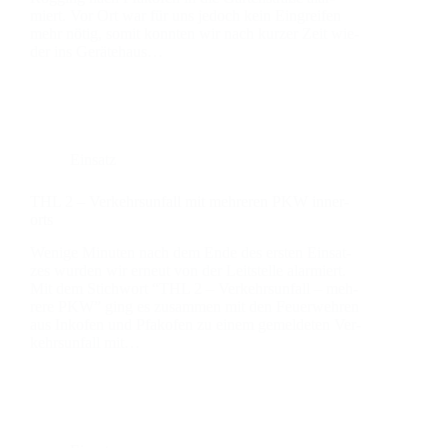
miert. Vor Ort war für uns jedoch kein Ein­grei­fen
mehr nötig, somit konn­ten wir nach kur­zer Zeit wie­
der ins Gerä­te­haus…
Einsatz
THL 2 – Ver­kehrs­un­fall mit meh­re­ren PKW inner­
orts
Weni­ge Minu­ten nach dem Ende des ers­ten Ein­sat­
zes wur­den wir erneut von der Leit­stel­le alar­miert.
Mit dem Stich­wort “THL 2 – Ver­kehrs­un­fall – meh­
re­re PKW” ging es zusam­men mit den Feu­er­weh­ren
aus Inkofen und Pfakofen zu einem gemel­de­ten Ver­
kehrs­un­fall mit…