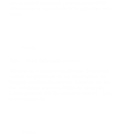
dort zu einem Fron­tal­crash zwi­schen einem PKW
(Klein­trans­por­ter) und einem LKW gekom­men sein,
wobei…
Einsatz
ABC – Öl auf flie­ßen­dem Gewäs­ser
Wäh­rend der Auf­bau­ar­bei­ten für unser Som­mer­fest
wur­den wir gemein­sam mit den Feu­er­weh­ren aus
Rog­ging und Pfakofen alar­miert. Zwi­schen den bei­
den Ort­schaf­ten wur­de ein Ölfilm auf der gro­ßen
Laaber gemel­det. Vor Ort setz­ten wir eine Öl – Sper­
re und saug­ten die…
Einsatz