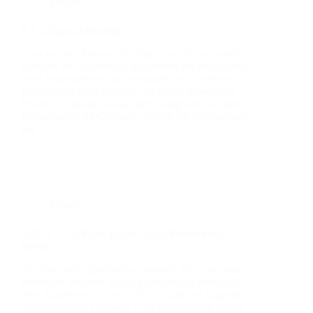
Einsatz
B 5 – Brand Alten­heim
Zum zwei­ten Ein­satz des Tages wur­den wir weni­ge
Minu­ten vor Mit­ter­nacht zusam­men mit eini­gen wei­
te­ren Feu­er­weh­ren aus dem süd­li­chen Land­kreis
Regens­burg nach Egg­mühl zu einem gemel­de­ten
Brand im Alten­heim alar­miert. Auf­grund der hohen
Per­so­nen­zahl im Gebäu­de erfolg­te die Alar­mie­rung
der…
Einsatz
THL 4 – VU PKW gegen LKW, Per­son ein­ge­
klemmt
Am Don­ners­tag­nach­mit­tag wur­den wir gemein­sam
mit vie­len wei­te­ren Ret­tungs­kräf­ten aus dem süd­li­
chen Land­kreis auf die St 2615 zwi­schen Egg­mühl
und Hagel­stadt alar­miert. Laut Erst­mel­dung soll es