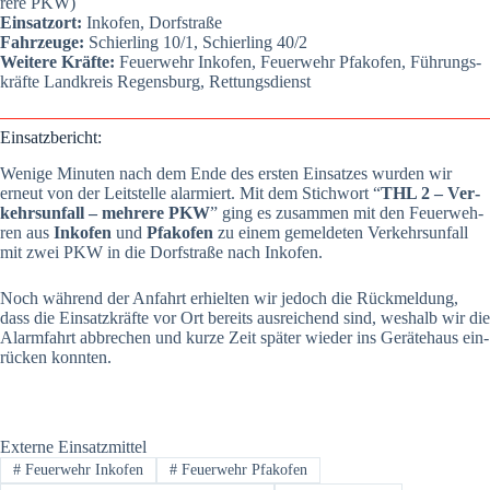
re­re PKW)
Ein­satz­ort:
Inkofen, Dorf­stra­ße
Fahr­zeu­ge:
Schier­ling 10/1, Schier­ling 40/2
Wei­te­re Kräf­te:
Feu­er­wehr Inkofen, Feu­er­wehr Pfakofen, Füh­rungs­
kräf­te Land­kreis Regens­burg, Ret­tungs­dienst
Ein­satz­be­richt:
Weni­ge Minu­ten nach dem Ende des ers­ten Ein­sat­zes wur­den wir
erneut von der Leit­stel­le alar­miert. Mit dem Stich­wort “
THL 2 – Ver­
kehrs­un­fall – meh­re­re PKW
” ging es zusam­men mit den Feu­er­weh­
ren aus
Inkofen
und
Pfakofen
zu einem gemel­de­ten Ver­kehrs­un­fall
mit zwei PKW in die Dorf­stra­ße nach Inkofen.
Noch wäh­rend der Anfahrt erhiel­ten wir jedoch die Rück­mel­dung,
dass die Ein­satz­kräf­te vor Ort bereits aus­rei­chend sind, wes­halb wir die
Alarm­fahrt abbre­chen und kur­ze Zeit spä­ter wie­der ins Gerä­te­haus ein­
rü­cken konn­ten.
Externe Einsatzmittel
#
Feuerwehr Inkofen
#
Feuerwehr Pfakofen