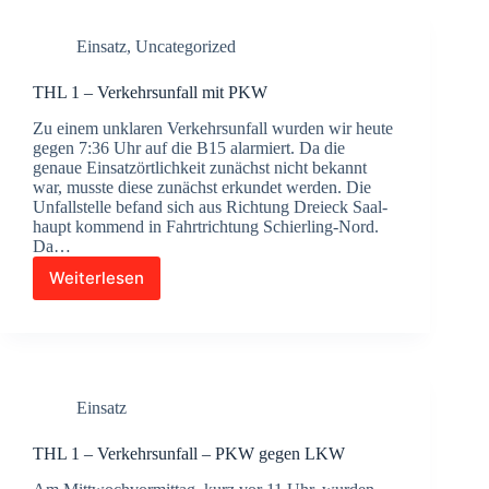
Ret­
tung
Einsatz
,
Uncategorized
aus
Tiefe/Höhe
THL 1 – Ver­kehrs­un­fall mit PKW
Zu einem unkla­ren Ver­kehrs­un­fall wur­den wir heu­te
gegen 7:36 Uhr auf die B15 alar­miert. Da die
genaue Ein­sat­zört­lich­keit zunächst nicht bekannt
war, muss­te die­se zunächst erkun­det wer­den. Die
Unfall­stel­le befand sich aus Rich­tung Drei­eck Saal­
haupt kom­mend in Fahrt­rich­tung Schier­­ling-Nord.
Da…
Weiterlesen
THL
1
–
Ver­
kehrs­
un­
Einsatz
fall
mit
PKW
THL 1 – Ver­kehrs­un­fall – PKW gegen LKW