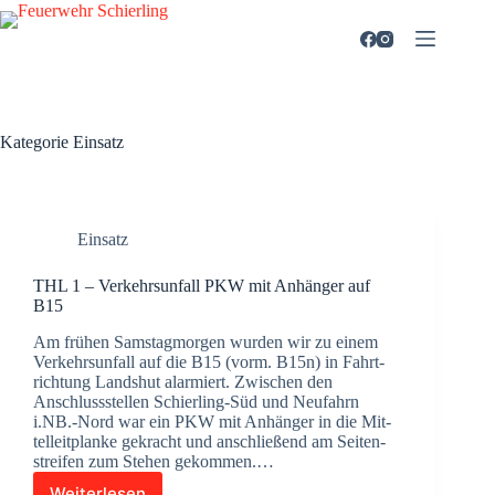
Zum
Inhalt
springen
Kategorie
Einsatz
Einsatz
THL 1 – Ver­kehrs­un­fall PKW mit Anhän­ger auf
B15
Am frü­hen Sams­tag­mor­gen wur­den wir zu einem
Ver­kehrs­un­fall auf die B15 (vorm. B15n) in Fahrt­
rich­tung Lands­hut alar­miert. Zwi­schen den
Anschluss­stel­len Schier­­ling-Süd und Neu­fahrn
i.NB.-Nord war ein PKW mit Anhän­ger in die Mit­
tel­leit­plan­ke gekracht und anschlie­ßend am Sei­ten­
strei­fen zum Ste­hen gekom­men.…
Weiterlesen