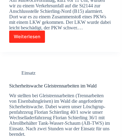
Am Mitt­woch­vor­mit­tag, kurz vor 11 Uhr, wur­den
wir zu einem Ver­kehrs­un­fall auf die St2144 zur
Anschluss­stel­le Schier­­ling-Nord (B15) alar­miert.
Dort war es zu einem Zusam­men­stoß eines PKWs
mit einem LKW gekom­men. Der LKW wur­de dabei
leicht beschä­digt, der PKW schwer.…
Weiterlesen
THL
1
–
Ver­
kehrs­
un­
Einsatz
fall
–
PKW
Sicher­heits­wa­che Gleis­trenn­ar­bei­ten im Wald
gegen
Wir stell­ten bei Gleis­trenn­ar­bei­ten (Trenn­ar­bei­ten
LKW
von Eisen­bahn­glei­sen) im Wald die ange­for­der­te
Sicher­heits­wa­che. Dabei waren unser Lösch­grup­
pen­fahr­zeug Flo­ri­an Schier­ling 40/1 sowie unser
Wech­sel­lad­er­fahr­zeug Flo­ri­an Schier­ling 36/1 mit
Abroll­be­häl­ter Tank-Was­­ser-Schaum (AB-TWS) im
Ein­satz. Nach zwei Stun­den war der Ein­satz für uns
been­det.