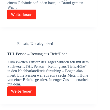
trie­
einem Gebäu­de befun­den hat­te, in Brand gera­ten.
be­
Wir…
trieb
Weiterlesen
B
4
–
Brand
Bag­
ger
Einsatz
,
Uncategorized
in
Gebäu­
de
THL Per­son – Ret­tung aus Tiefe/Höhe
Zum zwei­ten Ein­satz des Tages wur­den wir mit dem
Stich­wort „THL Per­son – Ret­tung aus Tiefe/Höhe“
in den Nach­bar­land­kreis Strau­bing – Bogen alar­
miert. Eine Per­son war aus etwa sechs Metern Höhe
von einer Brü­cke gestürzt. In enger Zusam­men­ar­beit
mit dem…
Weiterlesen
THL
Per­
son
–