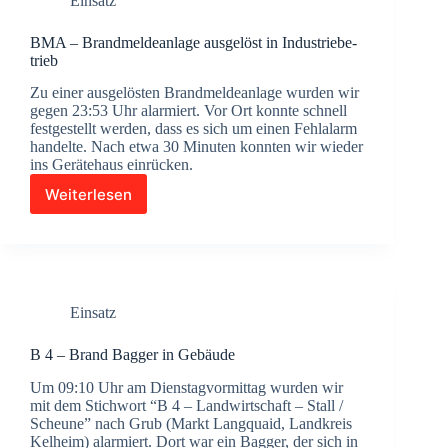
Einsatz
lung
im
Gebäu­
BMA – Brand­mel­de­an­la­ge aus­ge­löst in Indus­trie­be­
de
trieb
Zu einer aus­ge­lös­ten Brand­mel­de­an­la­ge wur­den wir
gegen 23:53 Uhr alar­miert. Vor Ort konn­te schnell
fest­ge­stellt wer­den, dass es sich um einen Fehl­alarm
han­del­te. Nach etwa 30 Minu­ten konn­ten wir wie­der
ins Gerä­te­haus ein­rü­cken.
Weiterlesen
BMA
–
Brand­
mel­
de­
an­
Einsatz
la­
ge
aus­
B 4 – Brand Bag­ger in Gebäu­de
ge­
Um 09:10 Uhr am Diens­tag­vor­mit­tag wur­den wir
löst
mit dem Stich­wort “B 4 – Land­wirt­schaft – Stall /
in
Scheu­ne” nach Grub (Markt Lang­quaid, Land­kreis
Indus­
Kel­heim) alar­miert. Dort war ein Bag­ger, der sich in