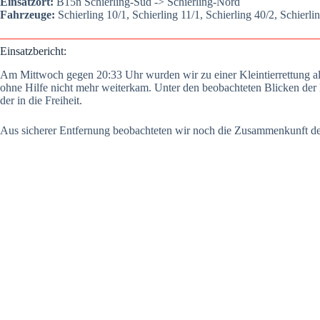
Ein­satz­ort:
B15n Schier­ling-Süd -> Schier­ling-Nord
Fahr­zeu­ge:
Schier­ling 10/1, Schier­ling 11/1, Schier­ling 40/2, Schier­lin
Ein­satz­be­richt:
Am Mitt­woch gegen 20:33 Uhr wur­den wir zu einer Klein­tier­ret­tung alar
ohne Hil­fe nicht mehr wei­ter­kam. Unter den beob­ach­te­ten Bli­cken der En
der in die Frei­heit.
Aus siche­rer Ent­fer­nung beob­ach­te­ten wir noch die Zusam­men­kunft de