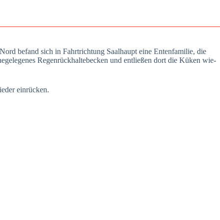
rd befand sich in Fahrt­rich­tung Saal­haupt eine Enten­fa­mi­lie, die
e­ge­le­ge­nes Regen­rück­hal­te­be­cken und ent­lie­ßen dort die Küken wie­
­der ein­rü­cken.