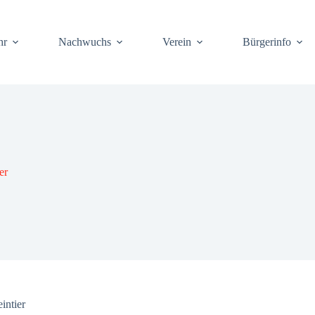
hr
Nach­wuchs
Ver­ein
Bür­ger­info
er
in­tier