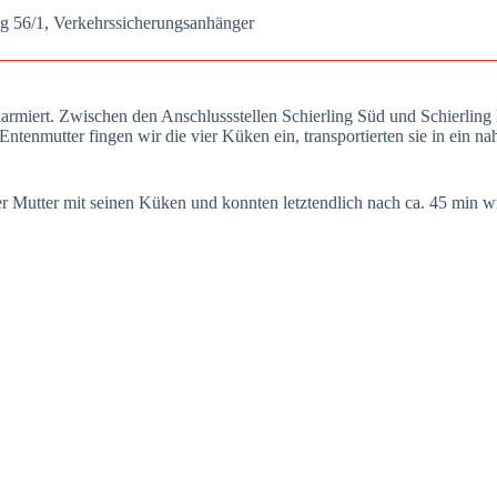
g 56/1, Ver­kehrs­si­che­rungs­an­hän­ger
­miert. Zwi­schen den Anschluss­stel­len Schier­ling Süd und Schier­ling No
ten­mut­ter fin­gen wir die vier Küken ein, trans­por­tier­ten sie in ein nah
r Mut­ter mit sei­nen Küken und konn­ten letzt­end­lich nach ca. 45 min wie