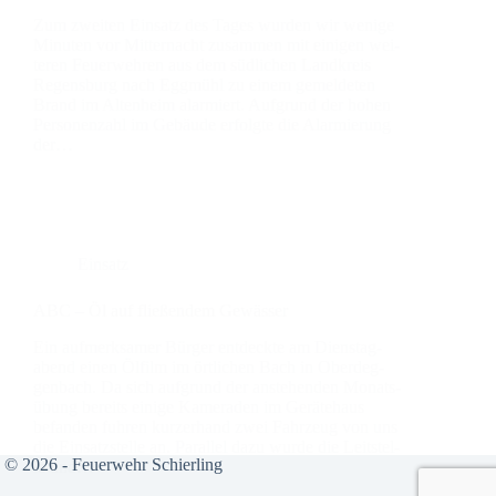
Zum zwei­ten Ein­satz des Tages wur­den wir weni­ge
Minu­ten vor Mit­ter­nacht zusam­men mit eini­gen wei­
te­ren Feu­er­weh­ren aus dem süd­li­chen Land­kreis
Regens­burg nach Egg­mühl zu einem gemel­de­ten
Brand im Alten­heim alar­miert. Auf­grund der hohen
Per­so­nen­zahl im Gebäu­de erfolg­te die Alar­mie­rung
der…
Einsatz
ABC – Öl auf flie­ßen­dem Gewäs­ser
Ein auf­merk­sa­mer Bür­ger ent­deck­te am Diens­tag­
abend einen Ölfilm im ört­li­chen Bach in Oberdeg­
gen­bach. Da sich auf­grund der anste­hen­den Monats­
übung bereits eini­ge Kame­ra­den im Gerä­te­haus
befan­den fuh­ren kur­zer­hand zwei Fahr­zeug von uns
die Ein­satz­stel­le an. Par­al­lel dazu wur­de die Leit­stel­
© 2026 - Feuerwehr Schierling
le und…