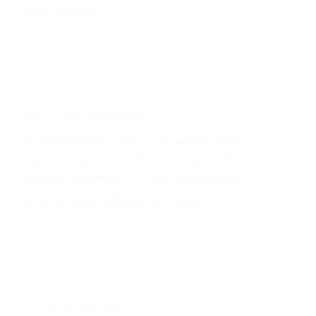
wie­der abrü­cken.
Einsatz
THL 2 – VU meh­re­re PKW
Mit dem Stich­wort “THL 2 – VU meh­re­re PKW”
wur­den wir heu­te früh gemein­sam mit den Feu­er­
weh­ren aus Oberdeg­gen­bach und Egg­mühl an die
Kreu­zung Staats­stra­ße 2615/Am Löwen­denk­mal
alar­miert. Vor Ort regel­ten wir in Zusam­men­ar­beit
mit der Feu­er­wehr Egg­mühl den Ver­kehr.…
Einsatz
B 5 – Brand Alten­heim