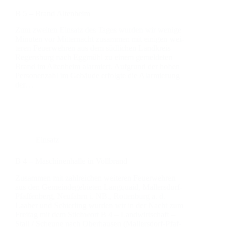
B 5 – Brand Alten­heim
Zum zwei­ten Ein­satz des Tages wur­den wir weni­ge
Minu­ten vor Mit­ter­nacht zusam­men mit eini­gen wei­
te­ren Feu­er­weh­ren aus dem süd­li­chen Land­kreis
Regens­burg nach Egg­mühl zu einem gemel­de­ten
Brand im Alten­heim alar­miert. Auf­grund der hohen
Per­so­nen­zahl im Gebäu­de erfolg­te die Alar­mie­rung
der…
Einsatz
B 4 – Maschi­nen­hal­le in Voll­brand
Zusam­men mit zahl­rei­chen wei­te­ren Feu­er­weh­ren
aus den Gemein­de­ge­bie­ten Lang­quaid, Mal­­ler­s­­dorf-
Pfaf­­fen­­berg, Neu­fahrn i. NB., Rot­ten­burg a. d.
Laaber und Schier­ling wur­den wir in der Nacht zum
Frei­tag mit dem Stich­wort B 4 – Land­wirt­schaft –
Stall / Scheu­ne nach Ober­hau­sen (Mal­­ler­s­­dorf-Pfaf­­