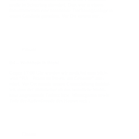
stra­ße in Schier­ling alar­miert. Dort war in einem
Indus­trie­be­trieb eine bren­nen­de Trock­nungs­an­la­ge in
einem Gebäu­de gemel­det. Vor Ort konn­te der…
Einsatz
B4 – Wohn­haus in Brand
Gegen 17:00 Uhr wur­den wir zunächst zum Stich­
wort “B3 – Brand im Frei­en, am Gebäu­de” alar­
miert. Vor Ort muss­te unse­re Ein­satz­lei­tung fest­stel­
len, dass der unmit­tel­bar an das betrof­fe­ne Wohn­
haus angren­zen­de Frei­sitz bzw. Win­ter­gar­ten sowie
Tei­le der Außen­fas­sa­de des Hau­ses sich…
Einsatz