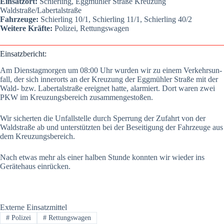
Ein­satz­ort:
Schier­ling, Egg­müh­ler Stra­ße Kreu­zung
Waldstraße/Labertalstraße
Fahr­zeu­ge:
Schier­ling 10/1, Schier­ling 11/1, Schier­ling 40/2
Wei­te­re Kräf­te:
Poli­zei, Ret­tungs­wa­gen
Ein­satz­be­richt:
Am Diens­tag­mor­gen um 08:00 Uhr wur­den wir zu einem Ver­kehrs­un­
fall, der sich inner­orts an der Kreu­zung der Egg­müh­ler Stra­ße mit der
Wald- bzw. Laber­tal­stra­ße ereig­net hat­te, alar­miert. Dort waren zwei
PKW im Kreu­zungs­be­reich zusam­men­ge­sto­ßen.
Wir sicher­ten die Unfall­stel­le durch Sper­rung der Zufahrt von der
Wald­stra­ße ab und unter­stütz­ten bei der Besei­ti­gung der Fahr­zeu­ge aus
dem Kreu­zungs­be­reich.
Nach etwas mehr als einer hal­ben Stun­de konn­ten wir wie­der ins
Gerä­te­haus ein­rü­cken.
Externe Einsatzmittel
#
Polizei
#
Rettungswagen