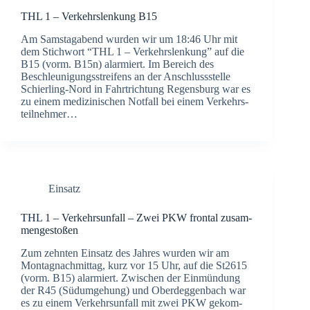
THL 1 – Ver­kehrs­len­kung B15
Am Sams­tag­abend wur­den wir um 18:46 Uhr mit
dem Stich­wort “THL 1 – Ver­kehrs­len­kung” auf die
B15 (vorm. B15n) alar­miert. Im Bereich des
Beschleu­ni­gungs­strei­fens an der Anschluss­stel­le
Schier­­ling-Nord in Fahrt­rich­tung Regens­burg war es
zu einem medi­zi­ni­schen Not­fall bei einem Ver­kehrs­
teil­neh­mer…
Einsatz
THL 1 – Ver­kehrs­un­fall – Zwei PKW fron­tal zusam­
men­ge­sto­ßen
Zum zehn­ten Ein­satz des Jah­res wur­den wir am
Mon­tag­nach­mit­tag, kurz vor 15 Uhr, auf die St2615
(vorm. B15) alar­miert. Zwi­schen der Ein­mün­dung
der R45 (Süd­um­ge­hung) und Oberdeg­gen­bach war
es zu einem Ver­kehrs­un­fall mit zwei PKW gekom­