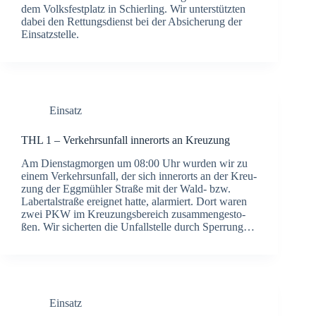
dem Volks­fest­platz in Schier­ling. Wir unter­stütz­ten
dabei den Ret­tungs­dienst bei der Absi­che­rung der
Ein­satz­stel­le.
Einsatz
THL 1 – Ver­kehrs­un­fall inner­orts an Kreu­zung
Am Diens­tag­mor­gen um 08:00 Uhr wur­den wir zu
einem Ver­kehrs­un­fall, der sich inner­orts an der Kreu­
zung der Egg­müh­ler Stra­ße mit der Wald- bzw.
Laber­tal­stra­ße ereig­net hat­te, alar­miert. Dort waren
zwei PKW im Kreu­zungs­be­reich zusam­men­ge­sto­
ßen. Wir sicher­ten die Unfall­stel­le durch Sper­rung…
Einsatz