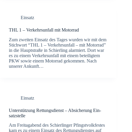
Einsatz
THL 1 – Ver­kehrs­un­fall mit Motor­rad
Zum zwei­ten Ein­satz des Tages wur­den wir mit dem
Stich­wort “THL 1 – Ver­kehrs­un­fall – mit Motor­rad”
in die Haupt­stra­ße in Schier­ling alar­miert. Dort war
es zu einem Ver­kehrs­un­fall mit einem betei­lig­tem
PKW sowie einem Motor­rad gekom­men. Nach
unse­rer Ankunft…
Einsatz
Unter­stüt­zung Ret­tungs­dienst – Absi­che­rung Ein­
satz­stel­le
Am Frei­tag­abend des Schier­lin­ger Pfingst­volk­fes­tes
kam es zu einem Ein­satz des Ret­tungs­diens­tes auf