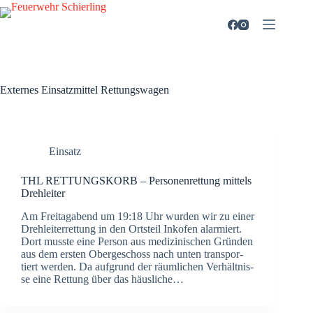
Zum
Inhalt
springen
Externes Einsatzmittel
Rettungswagen
Einsatz
THL RETTUNGSKORB – Per­so­nen­ret­tung mit­tels
Dreh­lei­ter
Am Frei­tag­abend um 19:18 Uhr wur­den wir zu einer
Dreh­lei­ter­ret­tung in den Orts­teil Inkofen alar­miert.
Dort muss­te eine Per­son aus medi­zi­ni­schen Grün­den
aus dem ers­ten Ober­ge­schoss nach unten trans­por­
tiert wer­den. Da auf­grund der räum­li­chen Ver­hält­nis­
se eine Ret­tung über das häus­li­che…