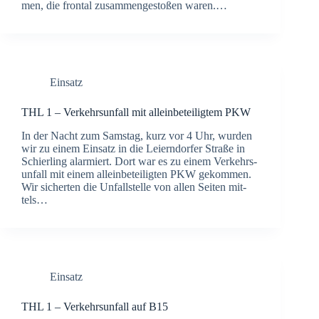
men, die fron­tal zusam­men­ge­sto­ßen waren.…
Einsatz
THL 1 – Ver­kehrs­un­fall mit allein­be­tei­lig­tem PKW
In der Nacht zum Sams­tag, kurz vor 4 Uhr, wur­den
wir zu einem Ein­satz in die Lei­ern­dor­fer Stra­ße in
Schier­ling alar­miert. Dort war es zu einem Ver­kehrs­
un­fall mit einem allein­be­tei­lig­ten PKW gekom­men.
Wir sicher­ten die Unfall­stel­le von allen Sei­ten mit­
tels…
Einsatz
THL 1 – Ver­kehrs­un­fall auf B15