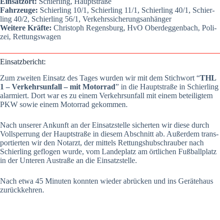
Ein­satz­ort:
Schier­ling, Haupt­stra­ße
Fahr­zeu­ge:
Schier­ling 10/1, Schier­ling 11/1, Schier­ling 40/1, Schier­
ling 40/2, Schier­ling 56/1, Ver­kehrs­si­che­rungs­an­hän­ger
Wei­te­re Kräf­te:
Chris­toph Regens­burg, HvO Oberdeg­gen­bach, Poli­
zei, Ret­tungs­wa­gen
Ein­satz­be­richt:
Zum zwei­ten Ein­satz des Tages wur­den wir mit dem Stich­wort “
THL
1 – Ver­kehrs­un­fall – mit Motor­rad
” in die Haupt­stra­ße in Schier­ling
alar­miert. Dort war es zu einem Ver­kehrs­un­fall mit einem betei­lig­tem
PKW sowie einem Motor­rad gekom­men.
Nach unse­rer Ankunft an der Ein­satz­stel­le sicher­ten wir die­se durch
Voll­sper­rung der Haupt­stra­ße in die­sem Abschnitt ab. Außer­dem trans­
por­tier­ten wir den Not­arzt, der mit­tels Ret­tungs­hub­schrau­ber nach
Schier­ling geflo­gen wur­de, vom Lan­de­platz am ört­li­chen Fuß­ball­platz
in der Unte­ren Austra­ße an die Ein­satz­stel­le.
Nach etwa 45 Minu­ten konn­ten wie­der abrü­cken und ins Gerä­te­haus
zurück­keh­ren.