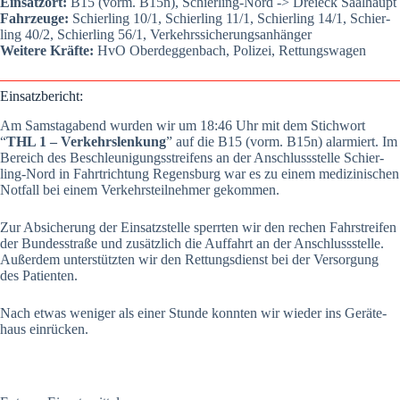
Ein­satz­ort:
B15 (vorm. B15n), Schier­ling-Nord -> Drei­eck Saal­haupt
Fahr­zeu­ge:
Schier­ling 10/1, Schier­ling 11/1, Schier­ling 14/1, Schier­
ling 40/2, Schier­ling 56/1, Ver­kehrs­si­che­rungs­an­hän­ger
Wei­te­re Kräf­te:
HvO Oberdeg­gen­bach, Poli­zei, Ret­tungs­wa­gen
Ein­satz­be­richt:
Am Sams­tag­abend wur­den wir um 18:46 Uhr mit dem Stich­wort
“
THL 1 – Ver­kehrs­len­kung
” auf die B15 (vorm. B15n) alar­miert. Im
Bereich des Beschleu­ni­gungs­strei­fens an der Anschluss­stel­le Schier­
ling-Nord in Fahrt­rich­tung Regens­burg war es zu einem medi­zi­ni­schen
Not­fall bei einem Ver­kehrs­teil­neh­mer gekom­men.
Zur Absi­che­rung der Ein­satz­stel­le sperr­ten wir den rechen Fahr­strei­fen
der Bun­des­stra­ße und zusätz­lich die Auf­fahrt an der Anschluss­stel­le.
Außer­dem unter­stütz­ten wir den Ret­tungs­dienst bei der Ver­sor­gung
des Pati­en­ten.
Nach etwas weni­ger als einer Stun­de konn­ten wir wie­der ins Gerä­te­
haus ein­rü­cken.