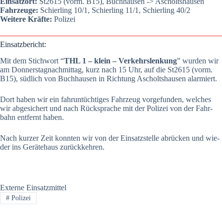
Ein­satz­ort:
St2615 (vorm. B15), Buch­hau­sen -> Ascholts­hau­sen
Fahr­zeu­ge:
Schier­ling 10/1, Schier­ling 11/1, Schier­ling 40/2
Wei­te­re Kräf­te:
Poli­zei
Ein­satz­be­richt:
Mit dem Stich­wort “
THL 1 – klein – Ver­kehrs­len­kung
” wur­den wir
am Don­ners­tag­nach­mit­tag, kurz nach 15 Uhr, auf die St2615 (vorm.
B15), süd­lich von Buch­hau­sen in Rich­tung Ascholts­hau­sen alar­miert.
Dort haben wir ein fahr­un­tüch­ti­ges Fahr­zeug vor­ge­fun­den, wel­ches
wir abge­si­chert und nach Rück­spra­che mit der Poli­zei von der Fahr­
bahn ent­fernt haben.
Nach kur­zer Zeit konn­ten wir von der Ein­satz­stel­le abrü­cken und wie­
der ins Gerä­te­haus zurück­keh­ren.
Externe Einsatzmittel
#
Polizei