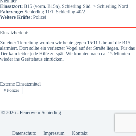
Klein­tier
Ein­satz­ort:
B15 (vorm. B15n), Schier­ling-Süd -> Schier­ling-Nord
Fahr­zeu­ge:
Schier­ling 11/1, Schier­ling 40/2
Wei­te­re Kräf­te:
Poli­zei
Ein­satz­be­richt:
Zu einer Tier­ret­tung wur­den wir heu­te gegen 15:11 Uhr auf die B15
alar­miert. Dort soll­te ein ver­letz­ter Vogel auf der Stra­ße lie­gen. Für das
Tier kam lei­der jede Hil­fe zu spät. Wir konn­ten nach ca. 15 Minu­ten
wie­der ins Gerä­te­haus ein­rü­cken.
Externe Einsatzmittel
#
Polizei
© 2026 - Feuerwehr Schierling
Daten­schutz
Impres­sum
Kon­takt