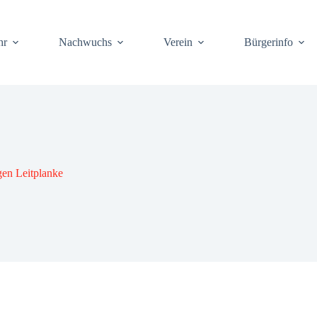
hr
Nach­wuchs
Ver­ein
Bür­ger­info
n Leit­plan­ke