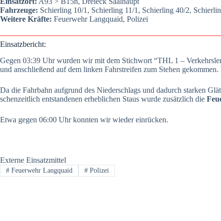
Ein­satz­ort:
A93 > B15n, Drei­eck Saal­haupt
Fahr­zeu­ge:
Schier­ling 10/1, Schier­ling 11/1, Schier­ling 40/2, Schier­lin
Wei­te­re Kräf­te:
Feu­er­wehr Lang­quaid, Poli­zei
Ein­satz­be­richt:
Gegen 03:39 Uhr wur­den wir mit dem Stich­wort “THL 1 – Ver­kehrs­len­k
und anschlie­ßend auf dem lin­ken Fahr­strei­fen zum Ste­hen gekom­men. Wir 
Da die Fahr­bahn auf­grund des Nie­der­schlags und dadurch star­ken Glät­te
schen­zeit­lich ent­stan­de­nen erheb­li­chen Staus wur­de zusätz­lich die
Feu­
Etwa gegen 06:00 Uhr konn­ten wir wie­der ein­rü­cken.
Externe Einsatzmittel
#
Feuerwehr Langquaid
#
Polizei