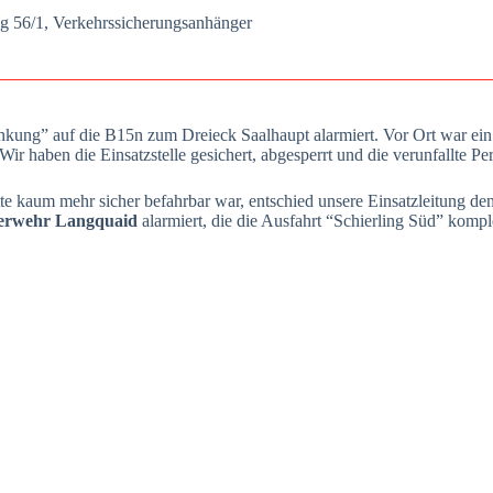
g 56/1, Ver­kehrs­si­che­rungs­an­hän­ger
ung” auf die B15n zum Drei­eck Saal­haupt alar­miert. Vor Ort war ein PK
haben die Ein­satz­stel­le gesi­chert, abge­sperrt und die ver­un­fall­te Per
 kaum mehr sicher befahr­bar war, ent­schied unse­re Ein­satz­lei­tung den 
er­wehr Lang­quaid
alar­miert, die die Aus­fahrt “Schier­ling Süd” kom­ple