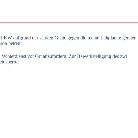
W auf­grund der star­ken Glät­te gegen die rech­te Leit­plan­ke gera­ten
­son betreut.
Win­ter­dienst vor Ort anzu­for­dern. Zur Bewerk­stel­li­gung des zwi­
tt sperr­te.