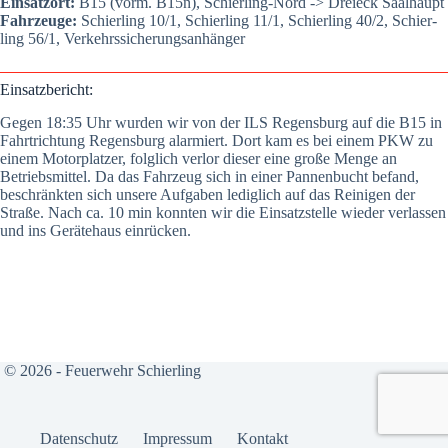
Ein­satz­ort:
B15 (vorm. B15n), Schier­ling-Nord -> Drei­eck Saal­haupt
Fahr­zeu­ge:
Schier­ling 10/1, Schier­ling 11/1, Schier­ling 40/2, Schier­
ling 56/1, Ver­kehrs­si­che­rungs­an­hän­ger
Ein­satz­be­richt:
Gegen 18:35 Uhr wur­den wir von der ILS Regens­burg auf die B15 in
Fahrt­rich­tung Regens­burg alar­miert. Dort kam es bei einem PKW zu
einem Motor­plat­zer, folg­lich ver­lor die­ser eine gro­ße Men­ge an
Betriebs­mit­tel. Da das Fahr­zeug sich in einer Pan­nen­bucht befand,
beschränk­ten sich unse­re Auf­ga­ben ledig­lich auf das Rei­ni­gen der
Stra­ße. Nach ca. 10 min konn­ten wir die Ein­satz­stel­le wie­der ver­las­sen
und ins Gerä­te­haus ein­rü­cken.
© 2026 - Feuerwehr Schierling
Daten­schutz
Impres­sum
Kon­takt