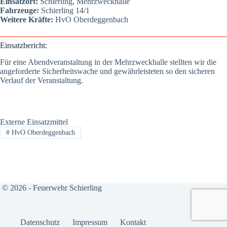
Ein­satz­ort:
Schier­ling, Mehr­zweck­hal­le
Fahr­zeu­ge:
Schier­ling 14/1
Wei­te­re Kräf­te:
HvO Oberdeg­gen­bach
Ein­satz­be­richt:
Für eine Abend­ver­an­stal­tung in der Mehr­zweck­hal­le stell­ten wir die
ange­for­der­te Sicher­heits­wa­che und gewähr­leis­te­ten so den siche­ren
Ver­lauf der Ver­an­stal­tung.
Externe Einsatzmittel
#
HvO Oberdeggenbach
© 2026 - Feuerwehr Schierling
Daten­schutz
Impres­sum
Kon­takt