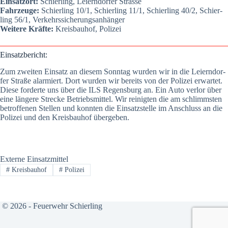
Ein­satz­ort:
Schier­ling, Lei­ern­dor­fer Stras­se
Fahr­zeu­ge:
Schier­ling 10/1, Schier­ling 11/1, Schier­ling 40/2, Schier­
ling 56/1, Ver­kehrs­si­che­rungs­an­hän­ger
Wei­te­re Kräf­te:
Kreis­bau­hof, Poli­zei
Ein­satz­be­richt:
Zum zwei­ten Ein­satz an die­sem Sonn­tag wur­den wir in die Lei­ern­dor­
fer Stra­ße alar­miert. Dort wur­den wir bereits von der Poli­zei erwar­tet.
Die­se for­der­te uns über die ILS Regens­burg an. Ein Auto ver­lor über
eine län­ge­re Stre­cke Betriebs­mit­tel. Wir rei­nig­ten die am schlimms­ten
betrof­fe­nen Stel­len und konn­ten die Ein­satz­stel­le im Anschluss an die
Poli­zei und den Kreis­bau­hof über­ge­ben.
Externe Einsatzmittel
#
Kreisbauhof
#
Polizei
© 2026 - Feuerwehr Schierling