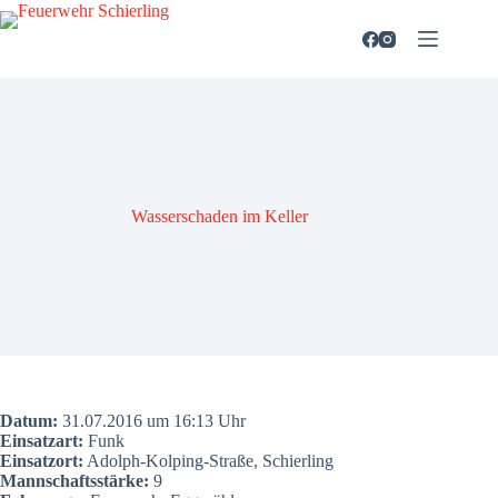
Zum
Inhalt
springen
Was­ser­scha­den im Kel­ler
Datum:
31.07.2016 um 16:13 Uhr
Ein­satz­art:
Funk
Ein­satz­ort:
Adolph-Kol­ping-Stra­ße, Schier­ling
Mann­schafts­stär­ke:
9