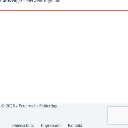
Fahr­zeu­ge:
Feu­er­wehr Egg­mühl
© 2026 - Feuerwehr Schierling
Daten­schutz
Impres­sum
Kon­takt