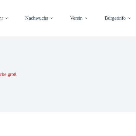
hr
Nach­wuchs
Ver­ein
Bür­ger­info
­che groß