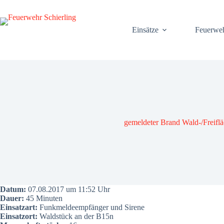
Zum
Inhalt
springen
Ein­sät­ze
Feu­er­we
gemel­de­ter Brand Wald-/Frei­flä
Datum:
07.08.2017 um 11:52 Uhr
Dau­er:
45 Minu­ten
Ein­satz­art:
Funk­mel­de­emp­fän­ger und Sire­ne
Ein­satz­ort:
Wald­stück an der B15n