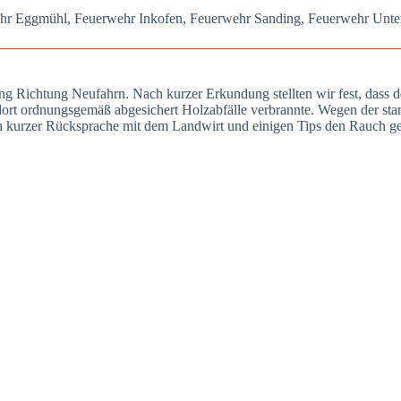
ehr Egg­mühl, Feu­er­wehr Inkofen, Feu­er­wehr San­ding, Feu­er­wehr Unter­
ng Rich­tung Neu­fahrn. Nach kur­zer Erkun­dung stell­ten wir fest, dass d
 dort ord­nungs­ge­mäß abge­si­chert Holz­ab­fäl­le ver­brann­te. Wegen der s
ur­zer Rück­spra­che mit dem Land­wirt und eini­gen Tips den Rauch gerin­