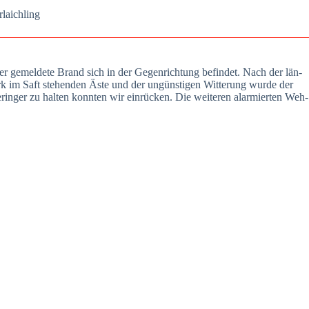
laich­ling
er gemel­de­te Brand sich in der Gegen­rich­tung befin­det. Nach der län­
tark im Saft ste­hen­den Äste und der ungüns­ti­gen Wit­te­rung wur­de der
ger zu hal­ten konn­ten wir ein­rü­cken. Die wei­te­ren alar­mier­ten Weh­