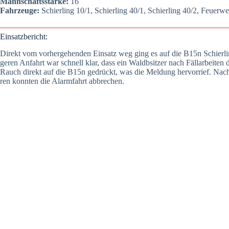
Mann­schafts­stär­ke:
16
Fahr­zeu­ge:
Schier­ling 10/1, Schier­ling 40/1, Schier­ling 40/2, Feu­er­w
Ein­satz­be­richt:
Direkt vom vor­her­ge­hen­den Ein­satz weg ging es auf die B15n Schier­li
ge­ren Anfahrt war schnell klar, dass ein Waldb­sit­zer nach Fäll­ar­bei­ten
Rauch direkt auf die B15n gedrückt, was die Mel­dung her­vor­rief. Nach k
ren konn­ten die Alarm­fahrt abbre­chen.