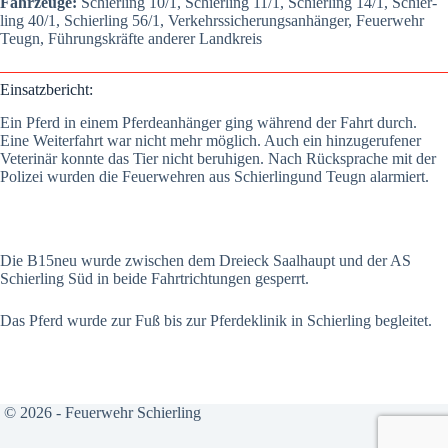
Fahr­zeu­ge:
Schier­ling 10/1, Schier­ling 11/1, Schier­ling 14/1, Schier­
ling 40/1, Schier­ling 56/1, Ver­kehrs­si­che­rungs­an­hän­ger, Feu­er­wehr
Teugn, Füh­rungs­kräf­te ande­rer Land­kreis
Ein­satz­be­richt:
Ein Pferd in einem Pfer­de­an­hän­ger ging wäh­rend der Fahrt durch.
Eine Wei­ter­fahrt war nicht mehr mög­lich. Auch ein hin­zu­ge­ru­fe­ner
Vete­ri­när konn­te das Tier nicht beru­hi­gen. Nach Rück­spra­che mit der
Poli­zei wur­den die Feu­er­weh­ren aus Schier­lin­gund Teugn alar­miert.
Die B15neu wur­de zwi­schen dem Drei­eck Saal­haupt und der AS
Schier­ling Süd in bei­de Fahrt­rich­tun­gen gesperrt.
Das Pferd wur­de zur Fuß bis zur Pfer­de­kli­nik in Schier­ling beglei­tet.
© 2026 - Feuerwehr Schierling