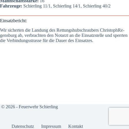
Mann­schafts­stär­ke:
16
Fahr­zeu­ge:
Schier­ling 11/1, Schier­ling 14/1, Schier­ling 40/2
Ein­satz­be­richt:
Wir sicher­ten die Lan­dung des Ret­tungs­hub­schrau­bers Chris­to­ph­Re­
gens­burg ab, ver­brach­ten den Not­arzt an die Ein­satz­stel­le und sperr­ten
die Ver­bin­dungs­stras­se für die Dau­er des Ein­sat­zes.
© 2026 - Feuerwehr Schierling
Daten­schutz
Impres­sum
Kon­takt