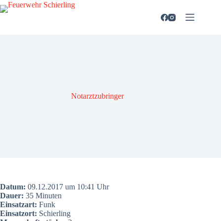
Zum
Inhalt
springen
Not­arzt­zu­brin­ger
Datum:
09.12.2017 um 10:41 Uhr
Dau­er:
35 Minu­ten
Ein­satz­art:
Funk
Ein­satz­ort:
Schier­ling