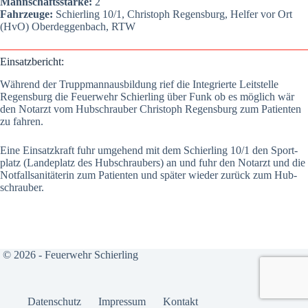
Mann­schafts­stär­ke:
2
Fahr­zeu­ge:
Schier­ling 10/1, Chris­toph Regens­burg, Hel­fer vor Ort
(HvO) Oberdeg­gen­bach, RTW
Ein­satz­be­richt:
Wäh­rend der Trupp­mann­aus­bil­dung rief die Inte­grier­te Leit­stel­le
Regens­burg die Feu­er­wehr Schier­ling über Funk ob es mög­lich wär
den Not­arzt vom Hub­schrau­ber Chris­toph Regens­burg zum Pati­en­ten
zu fah­ren.
Eine Ein­satz­kraft fuhr umge­hend mit dem Schier­ling 10/1 den Sport­
platz (Lan­de­platz des Hub­schrau­bers) an und fuhr den Not­arzt und die
Not­fall­sa­ni­tä­te­rin zum Pati­en­ten und spä­ter wie­der zurück zum Hub­
schrau­ber.
© 2026 - Feuerwehr Schierling
Daten­schutz
Impres­sum
Kon­takt