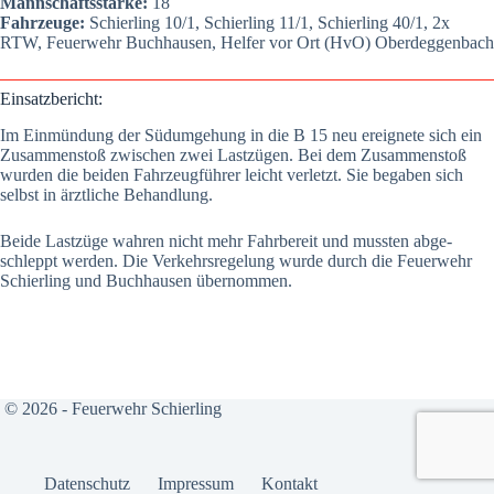
Mann­schafts­stär­ke:
18
Fahr­zeu­ge:
Schier­ling 10/1, Schier­ling 11/1, Schier­ling 40/1, 2x
RTW, Feu­er­wehr Buch­hau­sen, Hel­fer vor Ort (HvO) Oberdeg­gen­bach
Ein­satz­be­richt:
Im Ein­mün­dung der Süd­um­ge­hung in die B 15 neu ereig­ne­te sich ein
Zusam­men­stoß zwi­schen zwei Last­zü­gen. Bei dem Zusam­men­stoß
wur­den die bei­den Fahr­zeug­füh­rer leicht ver­letzt. Sie bega­ben sich
selbst in ärzt­li­che Behand­lung.
Bei­de Last­zü­ge wah­ren nicht mehr Fahr­be­reit und muss­ten abge­
schleppt wer­den. Die Ver­kehrs­re­ge­lung wur­de durch die Feu­er­wehr
Schier­ling und Buch­hau­sen über­nom­men.
© 2026 - Feuerwehr Schierling
Daten­schutz
Impres­sum
Kon­takt