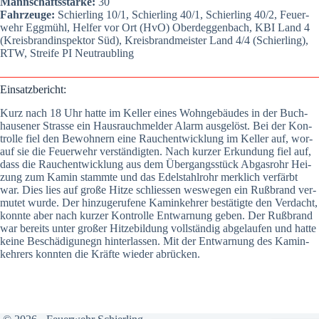
Mann­schafts­stär­ke:
30
Fahr­zeu­ge:
Schier­ling 10/1, Schier­ling 40/1, Schier­ling 40/2, Feu­er­
wehr Egg­mühl, Hel­fer vor Ort (HvO) Oberdeg­gen­bach, KBI Land 4
(Kreis­brand­in­spek­tor Süd), Kreis­brand­meis­ter Land 4/4 (Schier­ling),
RTW, Strei­fe PI Neu­traub­ling
Ein­satz­be­richt:
Kurz nach 18 Uhr hat­te im Kel­ler eines Wohn­ge­bäu­des in der Buch­
hau­se­ner Stras­se ein Haus­rauch­mel­der Alarm aus­ge­löst. Bei der Kon­
trol­le fiel den Bewoh­nern eine Rauch­ent­wick­lung im Kel­ler auf, wor­
auf sie die Feu­er­wehr ver­stän­dig­ten. Nach kur­zer Erkun­dung fiel auf,
dass die Rauch­ent­wick­lung aus dem Über­gangs­stück Abgas­rohr Hei­
zung zum Kamin stamm­te und das Edel­stahl­rohr merk­lich ver­färbt
war. Dies lies auf gro­ße Hit­ze schlies­sen wes­we­gen ein Ruß­brand ver­
mu­tet wur­de. Der hin­zu­ge­ru­fe­ne Kamin­keh­rer bestä­tig­te den Ver­dacht,
konn­te aber nach kur­zer Kon­trol­le Ent­war­nung geben. Der Ruß­brand
war bereits unter gro­ßer Hit­ze­bil­dung voll­stän­dig abge­lau­fen und hat­te
kei­ne Beschä­di­gu­negn hin­ter­las­sen. Mit der Ent­war­nung des Kamin­
keh­rers konn­ten die Kräf­te wie­der abrü­cken.