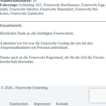
Mann­schafts­stär­ke:
30
Fahr­zeu­ge:
Schier­ling 10/1, Feu­er­wehr Buch­hau­sen, Feu­er­wehr Egg­
mühl, Feu­er­wehr Inkofen, Feu­er­wehr Manns­dorf, Feu­er­wehr Pin­
kofen, Feu­er­wehr Zaitz­kofen
Ein­satz­be­richt:
Herz­li­chen Dank an alle betei­lig­ten Feu­er­weh­ren.
Außer­dem vor Ort war die Feu­er­wehr Gesling die uns bei den
Absperr­maß­nah­men mit Per­so­nal unter­stütz­te.
Dan­ke auch an die Feu­er­wehr Regen­stauf, die für die Zeit die Ein­satz­
be­reit­schaft über­nahm.
© 2026 - Feuerwehr Schierling
Daten­schutz
Impres­sum
Kon­takt