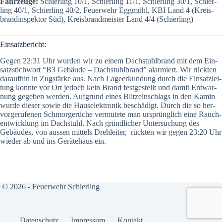
Fahr­zeu­ge:
Schier­ling 10/1, Schier­ling 11/1, Schier­ling 30/1, Schier­
ling 40/1, Schier­ling 40/2, Feu­er­wehr Egg­mühl, KBI Land 4 (Kreis­
brand­in­spek­tor Süd), Kreis­brand­meis­ter Land 4/4 (Schier­ling)
Ein­satz­be­richt:
Gegen 22:31 Uhr wur­den wir zu einem Dach­stuhl­brand mit dem Ein­
satz­stich­wort “B3 Gebäu­de – Dach­stuhl­brand” alar­miert. Wir rück­ten
dar­auf­hin in Zug­stär­ke aus. Nach Lage­er­kun­dung durch die Ein­satz­lei­
tung konn­te vor Ort jedoch kein Brand fest­ge­stellt und damit Ent­war­
nung gege­ben wer­den. Auf­grund eines Blitz­ein­schlags in den Kamin
wur­de die­ser sowie die Haus­elek­tro­nik beschä­digt. Durch die so her­
vor­ge­ru­fe­nen Schmor­ge­rü­che ver­mu­te­te man ursprüng­lich eine Rauch­
ent­wick­lung im Dach­stuhl. Nach gründ­li­cher Unter­su­chung des
Gebäu­des, von aus­sen mit­tels Dreh­lei­ter, rück­ten wir gegen 23:20 Uhr
wie­der ab und ins Gerä­te­haus ein.
© 2026 - Feuerwehr Schierling
Daten­schutz
Impres­sum
Kon­takt