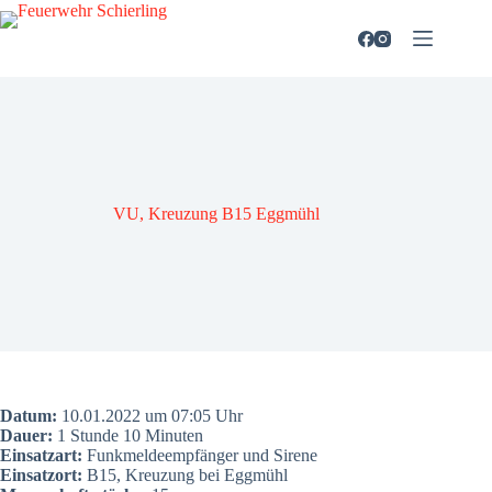
Zum
Inhalt
springen
VU, Kreu­zung B15 Egg­mühl
Datum:
10.01.2022 um 07:05 Uhr
Dau­er:
1 Stun­de 10 Minu­ten
Ein­satz­art:
Funk­mel­de­emp­fän­ger und Sire­ne
Ein­satz­ort:
B15, Kreu­zung bei Egg­mühl