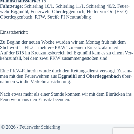
Mann­schafts­stär­ke:
15
Fahr­zeu­ge:
Schier­ling 10/1, Schier­ling 11/1, Schier­ling 40/2, Feu­er­
wehr Egg­mühl, Feu­er­wehr Oberdeg­gen­bach, Hel­fer vor Ort (HvO)
Oberdeg­gen­bach, RTW, Strei­fe PI Neu­traub­ling
Ein­satz­be­richt:
Zu Beginn der neu­en Woche wur­den wir am Mon­tag früh mit dem
Stich­wort “THL2 – meh­re­re PKW” zu einem Ein­satz alar­miert.
Auf der B15 im Kreu­zungs­be­reich bei Egg­mühl kam es zu einem Ver­
kehrs­un­fall, bei dem zwei PKW zusam­men­ge­sto­ßen sind.
Eine PKW-Fah­re­rin wur­de duch den Ret­tungs­dienst ver­sorgt. Zusam­
men mit den Feu­er­weh­ren aus
Egg­mühl
und
Oberdeg­gen­bach
über­
nah­men wir die Ver­kehrs­ab­si­che­rung.
Nach etwas mehr als einer Stun­de konn­ten wir mit dem Ein­rü­cken ins
Feu­er­wehr­haus den Ein­satz been­den.
© 2026 - Feuerwehr Schierling