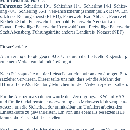
Mann­schafts­stär­ke:
18
Fahr­zeu­ge:
Schier­ling 10/1, Schier­ling 11/1, Schier­ling 14/1, Schier­
ling 40/1, Schier­ling 56/1, Ver­kehrs­si­che­rungs­an­hän­ger, 2x RTW, Ein­
satz­lei­ter Ret­tungs­dienst (ELRD), Feu­er­wehr Bad Abbach, Feu­er­wehr
Kel­heim-Stadt, Feu­er­wehr Lang­quaid, Feu­er­wehr Neu­stadt a. d.
Donau, Frei­wil­li­ge Feu­er­wehr Herrn­wahlt­hann, Frei­wil­li­ge Feu­er­wehr
Stadt Abens­berg, Füh­rungs­kräf­te ande­rer Land­kreis, Not­arzt (NEF)
Ein­satz­be­richt:
Alar­mie­rung erfolg­te gegen 9:03 Uhr durch die Leit­stel­le Regens­burg
zu einem Ver­kehrs­un­fall mit Gefahr­gut.
Nach Rück­spra­che mit der Leit­stel­le wur­den wir an den dor­ti­gen Ein­
satz­lei­ter ver­wie­sen. Die­ser teil­te uns mit, dass wir die Abfahrt der
B15n auf die A93 Rich­tung Mün­chen für den Ver­kehr sper­ren soll­ten.
Für die Absperr­maß­nah­men wur­de der Ver­sor­gungs-LKW mit VSA
und für die Gefah­ren­stel­len­vor­war­nung das Mehr­zweck­fahr­zeug ein­
ge­setzt, um die Sicher­heit der unmit­tel­bar am Unfall­ort arbei­ten­den
Ein­satz­kräf­te zu gewähr­leis­ten. Ein von uns eben­falls besetz­tes HLF
konn­te die Ein­satz­fahrt ein­stel­len.
Erschwert wur­de das Ein­satz­ge­sche­hen durch ungüns­ti­ge Wit­te­rungs­