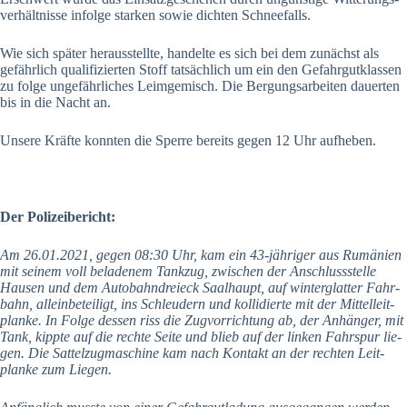
ver­hält­nis­se infol­ge star­ken sowie dich­ten Schnee­falls.
Wie sich spä­ter her­aus­stell­te, han­del­te es sich bei dem zunächst als
gefähr­lich qua­li­fi­zier­ten Stoff tat­säch­lich um ein den Gefahr­gut­klas­sen
zu fol­ge unge­fähr­li­ches Leim­ge­misch. Die Ber­gungs­ar­bei­ten dau­er­ten
bis in die Nacht an.
Unse­re Kräf­te konn­ten die Sper­re bereits gegen 12 Uhr auf­he­ben.
Der Poli­zei­be­richt:
Am 26.01.2021, gegen 08:30 Uhr, kam ein 43-jäh­ri­ger aus Rumä­ni­en
mit sei­nem voll bela­de­nem Tank­zug, zwi­schen der Anschluss­stel­le
Hau­sen und dem Auto­bahn­drei­eck Saal­haupt, auf win­ter­glat­ter Fahr­
bahn, allein­be­tei­ligt, ins Schleu­dern und kol­li­dier­te mit der Mit­tel­leit­
plan­ke. In Fol­ge des­sen riss die Zug­vor­rich­tung ab, der Anhän­ger, mit
Tank, kipp­te auf die rech­te Sei­te und blieb auf der lin­ken Fahr­spur lie­
gen. Die Sat­tel­zug­ma­schi­ne kam nach Kon­takt an der rech­ten Leit­
plan­ke zum Lie­gen.