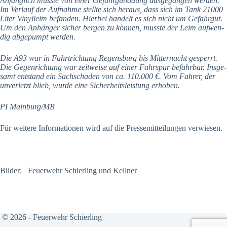
Anfäng­lich muss­te von einer Gefahr­gut­la­dung aus­ge­gan­gen wer­den.
Im Ver­lauf der Auf­nah­me stell­te sich her­aus, dass sich im Tank 21000
Liter Vinyl­leim befan­den. Hier­bei han­delt es sich nicht um Gefahr­gut.
Um den Anhän­ger sicher ber­gen zu kön­nen, muss­te der Leim auf­wen­
dig abge­pumpt wer­den.
Die A93 war in Fahrt­rich­tung Regens­burg bis Mit­ter­nacht gesperrt.
Die Gegen­rich­tung war zeit­wei­se auf einer Fahr­spur befahr­bar. Ins­ge­
samt ent­stand ein Sach­scha­den von ca. 110.000 €. Vom Fah­rer, der
unver­letzt blieb, wur­de eine Sicher­heits­leis­tung erho­ben.
PI Mainburg/MB
Für wei­te­re Infor­ma­tio­nen wird auf die Pres­se­mit­tei­lun­gen ver­wie­sen.
Bil­der: Feu­er­wehr Schier­ling und Kell­ner
© 2026 - Feuerwehr Schierling