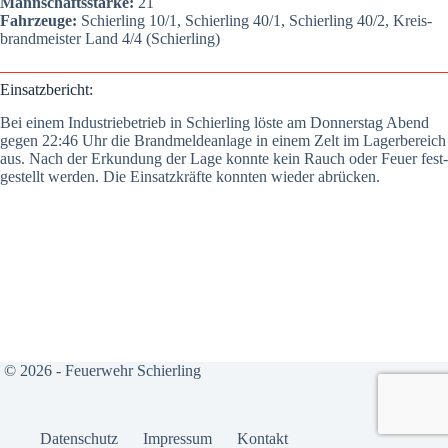
Mann­schafts­stär­ke:
21
Fahr­zeu­ge:
Schier­ling 10/1, Schier­ling 40/1, Schier­ling 40/2, Kreis­
brand­meis­ter Land 4/4 (Schier­ling)
Ein­satz­be­richt:
Bei einem Indus­trie­be­trieb in Schier­ling lös­te am Don­ners­tag Abend
gegen 22:46 Uhr die Brand­mel­de­an­la­ge in einem Zelt im Lager­be­reich
aus. Nach der Erkun­dung der Lage konn­te kein Rauch oder Feu­er fest­
ge­stellt wer­den. Die Ein­satz­kräf­te konn­ten wie­der abrü­cken.
© 2026 - Feuerwehr Schierling
Daten­schutz
Impres­sum
Kon­takt