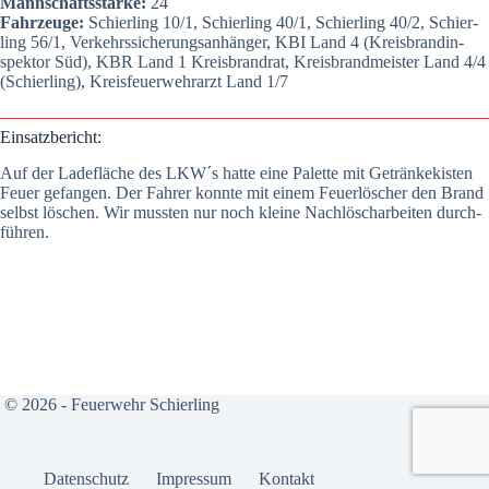
Mann­schafts­stär­ke:
24
Fahr­zeu­ge:
Schier­ling 10/1, Schier­ling 40/1, Schier­ling 40/2, Schier­
ling 56/1, Ver­kehrs­si­che­rungs­an­hän­ger, KBI Land 4 (Kreis­brand­in­
spek­tor Süd), KBR Land 1 Kreis­brand­rat, Kreis­brand­meis­ter Land 4/4
(Schier­ling), Kreis­feu­er­wehr­arzt Land 1/7
Ein­satz­be­richt:
Auf der Lade­flä­che des LKW´s hat­te eine Palet­te mit Geträn­ke­kis­ten
Feu­er gefan­gen. Der Fah­rer konn­te mit einem Feu­er­lö­scher den Brand
selbst löschen. Wir muss­ten nur noch klei­ne Nach­lösch­ar­bei­ten durch­
füh­ren.
© 2026 - Feuerwehr Schierling
Daten­schutz
Impres­sum
Kon­takt