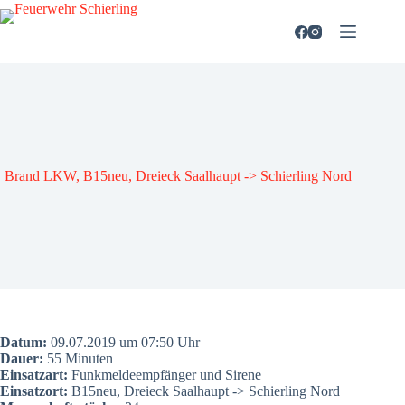
Zum
Inhalt
springen
Brand LKW, B15neu, Drei­eck Saal­haupt -> Schier­ling Nord
Datum:
09.07.2019 um 07:50 Uhr
Dau­er:
55 Minu­ten
Ein­satz­art:
Funk­mel­de­emp­fän­ger und Sire­ne
Ein­satz­ort:
B15neu, Drei­eck Saal­haupt -> Schier­ling Nord