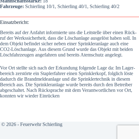
Mann­schafts­stär­ke:
18
Fahr­zeu­ge:
Schier­ling 10/1, Schier­ling 40/1, Schier­ling 40/2
Ein­satz­be­richt:
Bereits auf der Anfahrt infor­mier­te uns die Leit­stel­le über einen Rück­
ruf der Werks­si­cher­heit, dass die Lösch­an­la­ge aus­ge­löst haben soll. In
dem Objekt befin­det sicher neben einer Sprink­ler­an­la­ge auch eine
CO2-Lösch­an­la­ge. Aus die­sem Grund wur­de das Objekt mit bei­den
Lösch­fahr­zeu­gen ange­fah­ren und bereits Atem­schutz ange­legt.
Vor Ort stell­te sich nach der Erkun­dung fol­gen­de Lage da: Im Lager­
be­reich zer­stör­te ein Stap­ler­fah­rer einen Sprink­ler­kopf, folg­lich lös­te
dadurch die Brand­mel­de­an­la­ge und die Sprink­ler­tech­nik in die­sem
Bereich aus. Die Sprink­ler­an­la­ge wur­de bereits durch den Betrei­ber
abge­schal­tet. Nach Rück­spra­che mit dem Ver­ant­wort­li­chen vor Ort,
konn­ten wir wie­der Ein­rü­cken
© 2026 - Feuerwehr Schierling