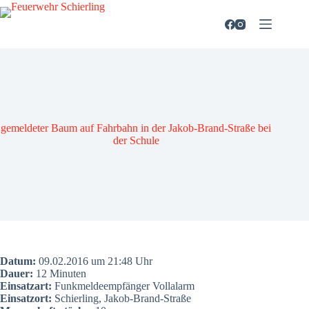
Zum
Inhalt
springen
gemel­de­ter Baum auf Fahr­bahn in der Jakob-Brand-Stra­ße bei
der Schu­le
Datum:
09.02.2016 um 21:48 Uhr
Dau­er:
12 Minu­ten
Ein­satz­art:
Funk­mel­de­emp­fän­ger Voll­alarm
Ein­satz­ort:
Schier­ling, Jakob-Brand-Stra­ße