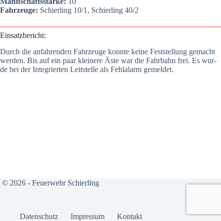
Mann­schafts­stär­ke:
10
Fahr­zeu­ge:
Schier­ling 10/1, Schier­ling 40/2
Ein­satz­be­richt:
Durch die anfah­ren­den Fahr­zeu­ge konn­te kei­ne Fest­stel­lung gemacht
wer­den. Bis auf ein paar klei­ne­re Äste war die Fahr­bahn frei. Es wur­
de bei der Inte­grier­ten Leit­stel­le als Fehl­alarm gemel­det.
© 2026 - Feuerwehr Schierling
Daten­schutz
Impres­sum
Kon­takt