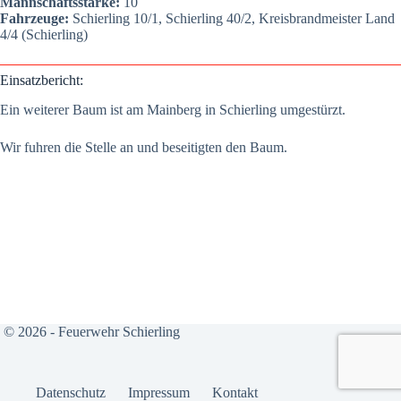
Mann­schafts­stär­ke:
10
Fahr­zeu­ge:
Schier­ling 10/1, Schier­ling 40/2, Kreis­brand­meis­ter Land
4/4 (Schier­ling)
Ein­satz­be­richt:
Ein wei­te­rer Baum ist am Main­berg in Schier­ling umge­stürzt.
Wir fuh­ren die Stel­le an und besei­tig­ten den Baum.
© 2026 - Feuerwehr Schierling
Daten­schutz
Impres­sum
Kon­takt