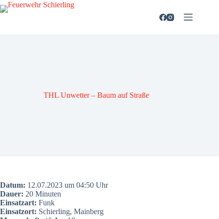
Zum
Inhalt
springen
THL Unwet­ter – Baum auf Stra­ße
Datum:
12.07.2023 um 04:50 Uhr
Dau­er:
20 Minu­ten
Ein­satz­art:
Funk
Ein­satz­ort:
Schier­ling, Main­berg