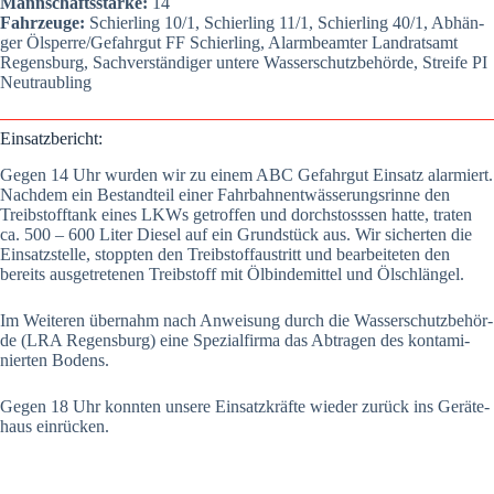
Mann­schafts­stär­ke:
14
Fahr­zeu­ge:
Schier­ling 10/1, Schier­ling 11/1, Schier­ling 40/1, Abhän­
ger Ölsperre/Gefahrgut FF Schier­ling, Alarm­be­am­ter Land­rats­amt
Regens­burg, Sach­ver­stän­di­ger unte­re Was­ser­schutz­be­hör­de, Strei­fe PI
Neu­traub­ling
Ein­satz­be­richt:
Gegen 14 Uhr wur­den wir zu einem ABC Gefahr­gut Ein­satz alar­miert.
Nach­dem ein Bestand­teil einer Fahr­bahn­ent­wäs­se­rungs­rin­ne den
Treib­stoff­tank eines LKWs getrof­fen und dorch­stoss­sen hat­te, tra­ten
ca. 500 – 600 Liter Die­sel auf ein Grund­stück aus. Wir sicher­ten die
Ein­satz­stel­le, stopp­ten den Treib­stoff­aus­tritt und bear­bei­te­ten den
bereits aus­ge­tre­te­nen Treib­stoff mit Ölbin­de­mit­tel und Ölschlän­gel.
Im Wei­te­ren über­nahm nach Anwei­sung durch die Was­ser­schutz­be­hör­
de (LRA Regens­burg) eine Spe­zi­al­fir­ma das Abtra­gen des kon­ta­mi­
nier­ten Bodens.
Gegen 18 Uhr konn­ten unse­re Ein­satz­kräf­te wie­der zurück ins Gerä­te­
haus ein­rü­cken.