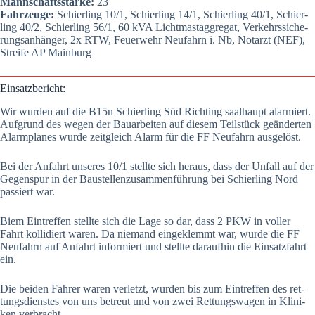
Mann­schafts­stär­ke:
23
Fahr­zeu­ge:
Schier­ling 10/1, Schier­ling 14/1, Schier­ling 40/1, Schier­
ling 40/2, Schier­ling 56/1, 60 kVA Licht­mast­ag­gre­gat, Ver­kehrs­si­che­
rungs­an­hän­ger, 2x RTW, Feu­er­wehr Neu­fahrn i. Nb, Not­arzt (NEF),
Strei­fe AP Main­burg
Ein­satz­be­richt:
Wir wur­den auf die B15n Schier­ling Süd Richt­ing saal­haupt alar­miert.
Auf­grund des wegen der Bau­ar­bei­ten auf die­sem Teil­stück geän­der­ten
Alarm­pla­nes wur­de zeit­gleich Alarm für die FF Neu­fahrn aus­ge­löst.
Bei der Anfahrt unse­res 10/1 stell­te sich her­aus, dass der Unfall auf der
Gegen­spur in der Bau­stel­len­zu­sam­men­füh­rung bei Schier­ling Nord
pas­siert war.
Biem Ein­tref­fen stell­te sich die Lage so dar, dass 2 PKW in vol­ler
Fahrt kol­li­diert waren. Da nie­mand ein­ge­klemmt war, wur­de die FF
Neu­fahrn auf Anfahrt infor­miert und stell­te dar­auf­hin die Ein­satz­fahrt
ein.
Die bei­den Fah­rer waren ver­letzt, wur­den bis zum Ein­tref­fen des ret­
tungs­diens­tes von uns betreut und von zwei Ret­tungs­wa­gen in Kli­ni­
ken ver­bracht.