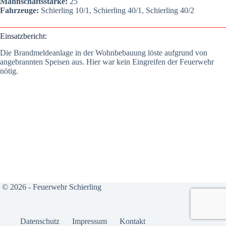
Mann­schafts­stär­ke:
25
Fahr­zeu­ge:
Schier­ling 10/1, Schier­ling 40/1, Schier­ling 40/2
Ein­satz­be­richt:
Die Brand­mel­de­an­la­ge in der Wohn­be­bau­ung lös­te auf­grund von
ange­brann­ten Spei­sen aus. Hier war kein Ein­grei­fen der Feu­er­wehr
nötig.
© 2026 - Feuerwehr Schierling
Daten­schutz
Impres­sum
Kon­takt