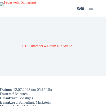
Zum
Inhalt
springen
THL Unwet­ter – Baum auf Stra­ße
Datum:
12.07.2023 um 05:15 Uhr
Dau­er:
5 Minu­ten
Ein­satz­art:
Sons­ti­ges
Ein­satz­ort:
Schier­ling, Mark­stein