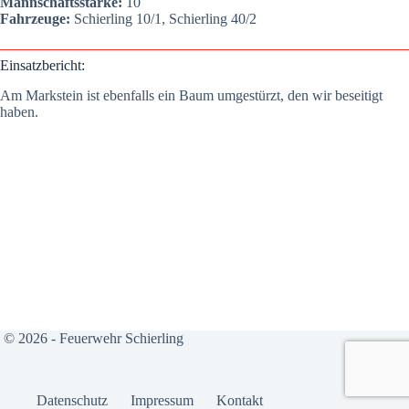
Mann­schafts­stär­ke:
10
Fahr­zeu­ge:
Schier­ling 10/1, Schier­ling 40/2
Ein­satz­be­richt:
Am Mark­stein ist eben­falls ein Baum umge­stürzt, den wir besei­tigt
haben.
© 2026 - Feuerwehr Schierling
Daten­schutz
Impres­sum
Kon­takt