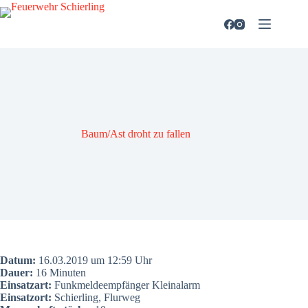
Zum
Inhalt
springen
Baum/Ast droht zu fal­len
Datum:
16.03.2019 um 12:59 Uhr
Dau­er:
16 Minu­ten
Ein­satz­art:
Funk­mel­de­emp­fän­ger Kleinalarm
Ein­satz­ort:
Schier­ling, Flur­weg